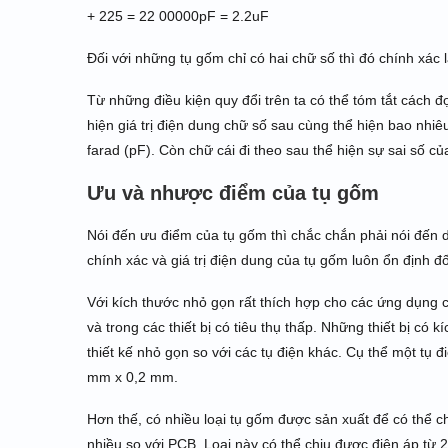
+ 225 = 22 00000pF = 2.2uF
Đối với những tụ gốm chỉ có hai chữ số thì đó chính xác l
Từ những điều kiện quy đổi trên ta có thể tóm tắt cách đọ
hiện giá trị điện dung chữ số sau cùng thể hiện bao nhiê
farad (pF). Còn chữ cái đi theo sau thể hiện sự sai số của
Ưu và nhược điểm của tụ gốm
Nói đến ưu điểm của tụ gốm thì chắc chắn phải nói đến d
chính xác và giá trị điện dung của tụ gốm luôn ổn định đ
Với kích thước nhỏ gọn rất thích hợp cho các ứng dụng 
và trong các thiết bị có tiêu thụ thấp. Những thiết bị có 
thiết kế nhỏ gọn so với các tụ điện khác. Cụ thể một tụ
mm x 0,2 mm.
Hơn thế, có nhiều loại tụ gốm được sản xuất để có thể c
nhiều so với PCB. Loại này có thể chịu được điện áp từ 