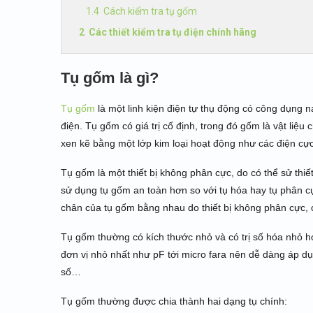
Cách kiểm tra tụ gốm
Các thiết kiểm tra tụ điện chính hãng
Tụ gốm là gì?
Tụ gốm
là một linh kiện điện tự thụ động có công dụng n
điện. Tụ gốm có giá trị cố định, trong đó gốm là vật liệ
xen kẽ bằng một lớp kim loại hoạt động như các điện cực
Tụ gốm là một thiết bị không phân cực, do có thể sử thi
sử dụng tụ gốm an toàn hơn so với tụ hóa hay tụ phân c
chân của tụ gốm bằng nhau do thiết bị không phân cực, 
Tụ gốm thường có kích thước nhỏ và có trị số hóa nhỏ hơ
đơn vị nhỏ nhất như pF tới micro fara nên dễ dàng áp dụ
số…
Tụ gốm thường được chia thành hai dạng tụ chính: