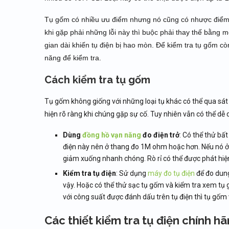
Tụ gốm có nhiều ưu điểm nhưng nó cũng có nhược điểm. 
khi gặp phải những lỗi này thì buộc phải thay thế bằng mộ
gian dài khiến tụ điện bị hao mòn. Để kiểm tra tụ gốm 
năng để kiểm tra.
Cách kiểm tra tụ gốm
Tụ gốm không giống với những loại tụ khác có thể qua sá
hiện rõ ràng khi chúng gặp sự cố. Tuy nhiên vẫn có thể dễ
Dùng
đồng hồ vạn năng
đo điện trở
: Có thể thử bấ
điện này nên ở thang đo 1M ohm hoặc hơn. Nếu nó ở t
giảm xuống nhanh chóng. Rò rỉ có thể được phát hiệ
Kiểm tra tụ điện
: Sử dụng
máy đo tụ điện
để đo dung
vậy. Hoặc có thể thử sạc tụ gốm và kiểm tra xem tụ
với công suất được đánh dấu trên tụ điện thì tụ gốm
Các thiết kiểm tra tụ điện chính h