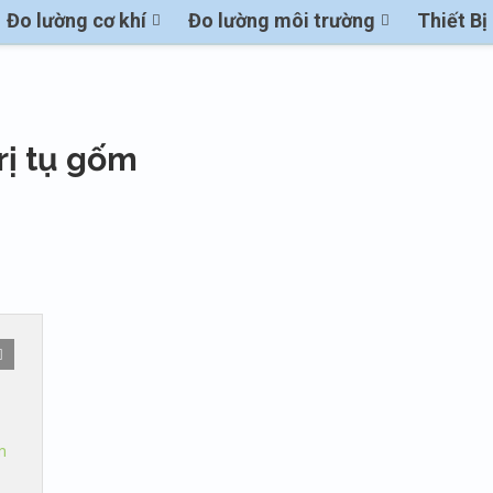
Đo lường cơ khí
Đo lường môi trường
Thiết B
rị tụ gốm
m