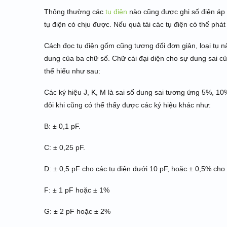
Thông thường các
tụ điện
nào cũng được ghi số điện áp n
tụ điện có chịu được. Nếu quá tải các tụ điện có thể phá
Cách đọc tụ điện gốm cũng tương đối đơn giản, loại tụ này
dung của ba chữ số. Chữ cái đại diện cho sự dung sai của
thể hiểu như sau:
Các ký hiệu J, K, M là sai số dung sai tương ứng 5%, 1
đôi khi cũng có thể thấy được các ký hiệu khác như:
B: ± 0,1 pF.
C: ± 0,25 pF.
D: ± 0,5 pF cho các tụ điện dưới 10 pF, hoặc ± 0,5% cho 
F: ± 1 pF hoặc ± 1%
G: ± 2 pF hoặc ± 2%