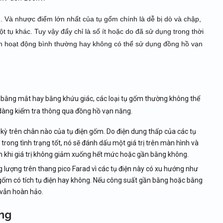
Và nhược điểm lớn nhất của tụ gốm chính là dễ bị dò và chập,
t tụ khác. Tuy vậy đẩy chỉ là số ít hoặc do đã sử dụng trong thời
còn hoạt động bình thường hay không có thể sử dụng đồng hồ vạn
t bằng mắt hay bằng khứu giác, các loại tụ gốm thường không thể
 dàng kiểm tra thông qua đồng hồ vạn năng.
t kỳ trên chân nào của tụ điện gốm. Do điện dung thấp của các tụ
rong tình trạng tốt, nó sẽ đánh dấu một giá trị trên màn hình và
n khi giá trị không giảm xuống hết mức hoặc gần bằng không.
 lượng trên thang pico Farad vì các tụ điện này có xu hướng như
 gốm có tích tụ điện hay không. Nếu công suất gần bằng hoặc bằng
 vẫn hoàn hảo.
ãng