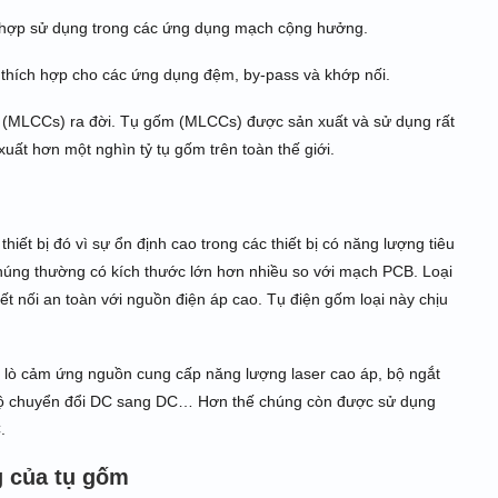
ch hợp sử dụng trong các ứng dụng mạch cộng hưởng.
ất thích hợp cho các ứng dụng đệm, by-pass và khớp nối.
p (MLCCs) ra đời. Tụ gốm (MLCCs) được sản xuất và sử dụng rất
xuất hơn một nghìn tỷ tụ gốm trên toàn thế giới.
iết bị đó vì sự ổn định cao trong các thiết bị có năng lượng tiêu
ì chúng thường có kích thước lớn hơn nhiều so với mạch PCB. Loại
 nối an toàn với nguồn điện áp cao. Tụ điện gốm loại này chịu
 lò cảm ứng nguồn cung cấp năng lượng laser cao áp, bộ ngắt
 bộ chuyển đổi DC sang DC… Hơn thế chúng còn được sử dụng
.
g của tụ gốm