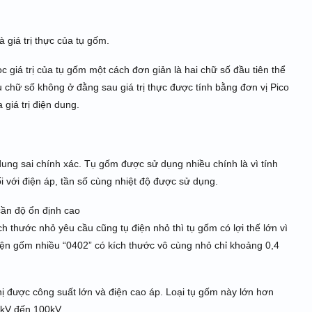
à giá trị thực của tụ gốm.
c giá trị của tụ gốm một cách đơn giản là hai chữ số đầu tiên thể
u chữ số không ở đằng sau giá trị thực được tính bằng đơn vị Pico
 giá trị điện dung.
ung sai chính xác. Tụ gốm được sử dụng nhiều chính là vì tính
ối với điện áp, tần số cùng nhiệt độ được sử dụng.
cần độ ổn định cao
kích thước nhỏ yêu cầu cũng tụ điện nhỏ thì tụ gốm có lợi thế lớn vì
 điện gốm nhiều “0402” có kích thước vô cùng nhỏ chỉ khoảng 0,4
hị được công suất lớn và điện cao áp. Loại tụ gốm này lớn hơn
2kV đến 100kV.