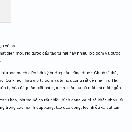
ạp và sả
u chất điện môi. Nó được cấu tạo từ hai hay nhiều lớp gốm và được
.
ết bị trong mạch điện bất kỳ hướng nào cũng được. Chính vì thế,
ực. Sự khắc nhau giữ tụ gốm và tụ hóa cũng rất dễ nhận ra. Hai
còn tụ hóa để phân biệt hai cực mà chân cự có một dài một ngắn.
n tụ hóa, nhưng nó có rất nhiều hình dạng và trị số khác nhau, từ
ng trong các mạnh dập xung, tạo dao động, lọc nhiễu và cắt tần