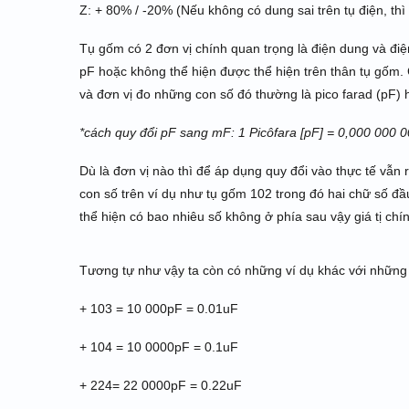
Z: + 80% / -20% (Nếu không có dung sai trên tụ điện, thì 
Tụ gốm có 2 đơn vị chính quan trọng là điện dung và đi
pF hoặc không thể hiện được thể hiện trên thân tụ gốm. 
và đơn vị đo những con số đó thường là pico farad (pF) 
*cách quy đổi pF sang mF: 1 Picôfara [pF] = 0,000 000 0
Dù là đơn vị nào thì để áp dụng quy đổi vào thực tế vẫn 
con số trên ví dụ như tụ gốm 102 trong đó hai chữ số đầu
thể hiện có bao nhiêu số không ở phía sau vậy giá tị chí
Tương tự như vậy ta còn có những ví dụ khác với những
+ 103 = 10 000pF = 0.01uF
+ 104 = 10 0000pF = 0.1uF
+ 224= 22 0000pF = 0.22uF