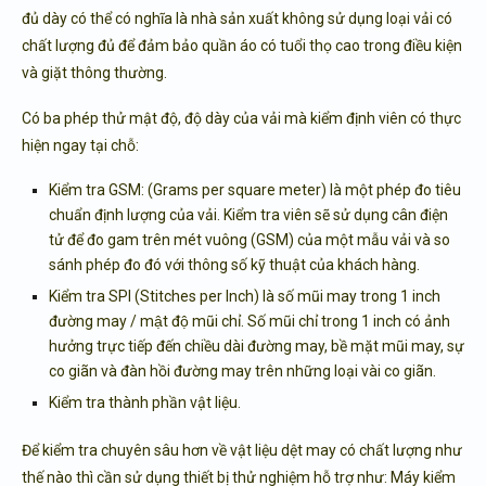
đủ dày có thể có nghĩa là nhà sản xuất không sử dụng loại vải có
chất lượng đủ để đảm bảo quần áo có tuổi thọ cao trong điều kiện
và giặt thông thường.
Có ba phép thử mật độ, độ dày của vải mà kiểm định viên có thực
hiện ngay tại chỗ:
Kiểm tra GSM: (Grams per square meter) là một phép đo tiêu
chuẩn định lượng của vải. Kiểm tra viên sẽ sử dụng cân điện
tử để đo gam trên mét vuông (GSM) của một mẫu vải và so
sánh phép đo đó với thông số kỹ thuật của khách hàng.
Kiểm tra SPI (Stitches per Inch) là số mũi may trong 1 inch
đường may / mật độ mũi chỉ. Số mũi chỉ trong 1 inch có ảnh
hưởng trực tiếp đến chiều dài đường may, bề mặt mũi may, sự
co giãn và đàn hồi đường may trên những loại vài co giãn.
Kiểm tra thành phần vật liệu.
Để kiểm tra chuyên sâu hơn về vật liệu dệt may có chất lượng như
thế nào thì cần sử dụng
thiết bị thử nghiệm
hỗ trợ như: Máy kiểm