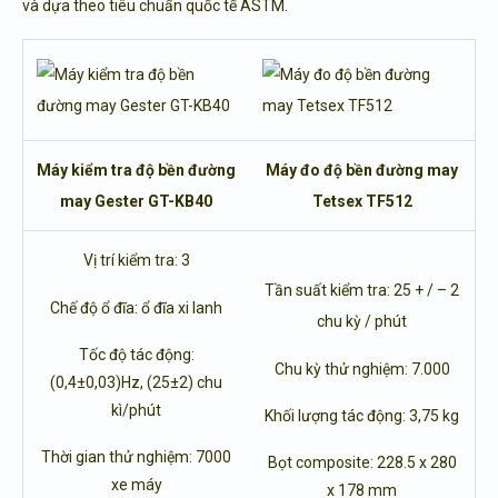
và dựa theo tiêu chuẩn quốc tế ASTM.
Máy kiểm tra độ bền đường
Máy đo độ bền đường may
may Gester GT-KB40
Tetsex TF512
Vị trí kiểm tra: 3
Tần suất kiểm tra: 25 + / – 2
Chế độ ổ đĩa: ổ đĩa xi lanh
chu kỳ / phút
Tốc độ tác động:
Chu kỳ thử nghiệm: 7.000
(0,4±0,03)Hz, (25±2) chu
kì/phút
Khối lượng tác động: 3,75 kg
Thời gian thử nghiệm: 7000
Bọt composite: 228.5 x 280
xe máy
x 178 mm