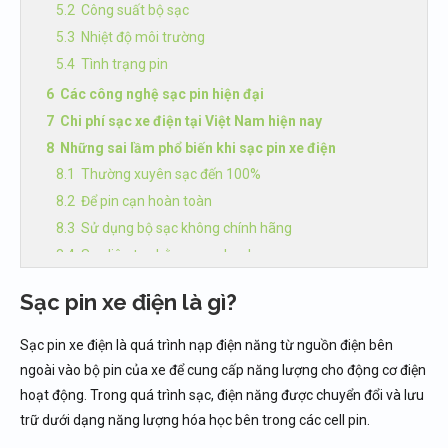
Công suất bộ sạc
Nhiệt độ môi trường
Tình trạng pin
Các công nghệ sạc pin hiện đại
Chi phí sạc xe điện tại Việt Nam hiện nay
Những sai lầm phổ biến khi sạc pin xe điện
Thường xuyên sạc đến 100%
Để pin cạn hoàn toàn
Sử dụng bộ sạc không chính hãng
Sạc liên tục bằng sạc nhanh
Sạc ngay sau khi xe vừa vận hành cường độ cao
Sạc pin xe điện là gì?
Sạc xe điện mùa mưa có an toàn không?
Ưu điểm của việc sạc xe điện so với đổ xăng
Sạc pin xe điện là quá trình nạp điện năng từ nguồn điện bên
Tương lai của công nghệ pin và sạc xe điện
ngoài vào bộ pin của xe để cung cấp năng lượng cho động cơ điện
Pin thể rắn (Solid-State Battery)
hoạt động. Trong quá trình sạc, điện năng được chuyển đổi và lưu
Công nghệ sạc siêu nhanh
trữ dưới dạng năng lượng hóa học bên trong các cell pin.
Sạc không dây