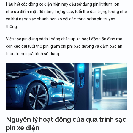
Hầu hết các dòng xe điện hiện nay đều sử dụng pin lithium-ion
Hệ thống Vehicle-to-Grid (V2G)
nhờ ưu điểm mật độ năng lượng cao, tuổi thọ dài, trọng lượng nhẹ
Những câu hỏi thường gặp về sạc pin xe điện
và khả năng sạc nhanh hơn so với các công nghệ pin truyền
Có nên sạc pin mỗi ngày không?
thống.
Có nên cắm sạc qua đêm?
Việc sạc pin đúng cách không chỉ giúp xe hoạt động ổn định mà
Sạc nhanh có làm hỏng pin không?
còn kéo dài tuổi thọ pin, giảm chi phí bảo dưỡng và đảm bảo an
Xe điện có bị cháy nổ khi sạc không?
toàn trong quá trình sử dụng.
Khi mất điện có sạc được xe không?
Kết luận
Nếu bạn cần thiết bị lường đo điện chính hãng, uy
tín
Nguyên lý hoạt động của quá trình sạc
pin xe điện