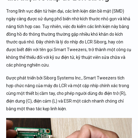
Kết luận
Trong lĩnh vực điện tử hiện đại, các linh kiện dán bề mặt (SMD)
Nếu bạn cần nhíp đo LCR Siborg chính hãng, uy tín
ngày càng được sử dụng phổ biến nhờ kích thước nhỏ gọn và khả
năng tích hợp cao. Tuy nhiên, việc đo kiểm các linh kiện này bằng
đồng hồ đo thông thường thường gặp nhiều khó khăn do kích
thước quá nhỏ. Đây chính là lý do nhíp đo LCR Siborg, hay còn
được biết đến với tên gọi Smart Tweezers, trở thành một công cụ
không thể thiếu đối với kỹ sư điện tử, kỹ thuật viên sửa chữa và
các phòng nghiên cứu.
Được phát triển bởi Siborg Systems Inc., Smart Tweezers tích
hợp chức năng của máy đo LCR và một cặp nhíp chính xác trong
cùng một thiết bị cầm tay, cho phép người dùng đo điện trở (R),
điện dung (C), điện cảm (L) và ESR một cách nhanh chóng chỉ
bằng một thao tác kẹp linh kiện.