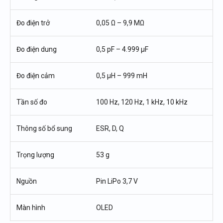
Đo điện trở
0,05 Ω – 9,9 MΩ
Đo điện dung
0,5 pF – 4.999 µF
Đo điện cảm
0,5 µH – 999 mH
Tần số đo
100 Hz, 120 Hz, 1 kHz, 10 kHz
Thông số bổ sung
ESR, D, Q
Trọng lượng
53 g
Nguồn
Pin LiPo 3,7 V
Màn hình
OLED