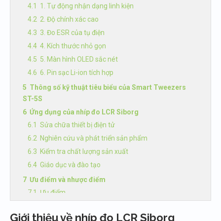
1. Tự động nhận dạng linh kiện
2. Độ chính xác cao
3. Đo ESR của tụ điện
4. Kích thước nhỏ gọn
5. Màn hình OLED sắc nét
6. Pin sạc Li-ion tích hợp
Thông số kỹ thuật tiêu biểu của Smart Tweezers
ST-5S
Ứng dụng của nhíp đo LCR Siborg
Sửa chữa thiết bị điện tử
Nghiên cứu và phát triển sản phẩm
Kiểm tra chất lượng sản xuất
Giáo dục và đào tạo
Ưu điểm và nhược điểm
Ưu điểm
Nhược điểm
Giới thiệu về nhíp đo LCR Siborg
Tại sao nên chọn nhíp đo LCR Siborg?