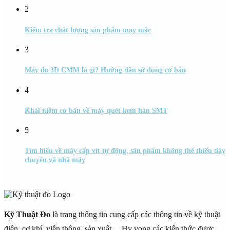
2
Kiểm tra chât lượng sản phẩm may mặc
3
Máy đo 3D CMM là gì? Hướng dẫn sử dụng cơ bản
4
Khái niệm cơ bản về máy quét kem hàn SMT
5
Tìm hiểu về máy cấp vít tự động, sản phẩm không thể thiếu dây
chuyền và nhà máy
Kỹ Thuật Đo
là trang thông tin cung cấp các thông tin về kỹ thuật
điện, cơ khí, viễn thông, sản xuất… Hy vọng các kiến thức được