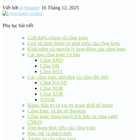
Viết bởi
kythuatldc
16 Tháng 12, 2025
Phụ lục bài viết
Giới thiệu chung về cổng logic
Lịch sử hình thành và phát triển của cổng logic
Khái niệm và nguyên lý hoạt động của cổng logic
Các loại cổng logic cơ bản
Cổng AND
Cổng OR
Cổng NOT
Các cổng logic mở rộng và cổng đặc biệt
Cổng NAND
Cổng NOR
Cổng XOR
XNOR
Bảng chân trị và vai trò trong thiết kế mạch
Cổng logic và đại số Boolean
Cổng logic trong mạch tích hợp và công nghệ
CMOS
Ứng dụng thực tiễn của cổng logic
Hạn chế và thách thức
Tương lai của cổng logic