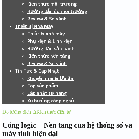
Kiến thức môi trường
Hướng dẫn đo môi trường
Review & So sánh
Thiết Bị Nhà Máy
Thiết bị nhà máy
Phụ kiện & Linh kiện
Hướng dẫn vận hành
Kiến thức nền tảng
Review & So sánh
Tin Tức & Cập Nhật
Khuyến mãi & Ưu đãi
Top sản phẩm
Cập nhật từ hãng
Xu hướng công nghệ
Đo lường điện tử
Kiến thức điện tử
Cổng logic – Nền tảng của hệ thống số và
máy tính hiện đại