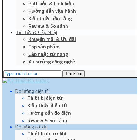
Phụ kiện & Linh kiện
Hướng dẫn vận hành
Kiến thức nền tảng
Review & So sánh
Tin Tức & Cập Nhật
Khuyến mãi & Ưu đãi
Top sản phẩm
Cập nhật từ hãng
Xu hướng công nghệ
Tìm kiếm
Đo lường điện tử
Thiết bị điện tử
Kiến thức điện tử
Hướng dẫn đo điện
Review & So sánh
Đo lường cơ khí
Thiết bị đo cơ khí