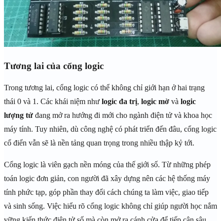
Tương lai của cổng logic
Trong tương lai, cổng logic có thể không chỉ giới hạn ở hai trạng
thái 0 và 1. Các khái niệm như
logic đa trị
,
logic mờ
và
logic
lượng tử
đang mở ra hướng đi mới cho ngành điện tử và khoa học
máy tính. Tuy nhiên, dù công nghệ có phát triển đến đâu, cổng logic
cổ điển vẫn sẽ là nền tảng quan trọng trong nhiều thập kỷ tới.
Cổng logic là viên gạch nền móng của thế giới số. Từ những phép
toán logic đơn giản, con người đã xây dựng nên các hệ thống máy
tính phức tạp, góp phần thay đổi cách chúng ta làm việc, giao tiếp
và sinh sống. Việc hiểu rõ cổng logic không chỉ giúp người học nắm
vững kiến thức điện tử số mà còn mở ra cánh cửa để tiếp cận sâu