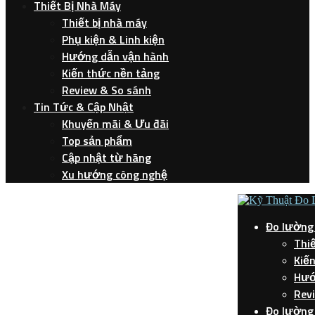
Thiết Bị Nhà Máy
Thiết bị nhà máy
Phụ kiện & Linh kiện
Hướng dẫn vận hành
Kiến thức nền tảng
Review & So sánh
Tin Tức & Cập Nhật
Khuyến mãi & Ưu đãi
Top sản phẩm
Cập nhật từ hãng
Xu hướng công nghệ
Đo lường
Thiế
Kiế
Hướ
Rev
Đo lường 