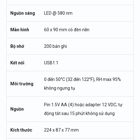
Nguồn sáng
LED @ 580 nm
Màn hình
60 x 90 mm có đèn nền
Bộ nhớ
200 bản ghi
Kết nối
USB1.1
0 đến 50°C (32 đến 122°F), RH max 95%
Môi trường
không ngưng tụ
Pin 1.5V AA (4) hoặc adapter 12 VDC; tự
Nguồn
động tắt sau 15 phút không sử dụng
Kích thước
224 x 87 x 77 mm