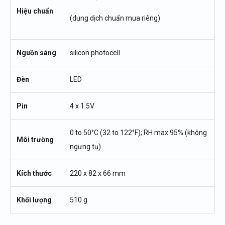
Hiệu chuẩn
(dung dịch chuẩn mua riêng)
Nguồn sáng
silicon photocell
Đèn
LED
Pin
4 x 1.5V
0 to 50°C (32 to 122°F); RH max 95% (không
Môi trường
ngưng tụ)
Kích thước
220 x 82 x 66 mm
Khối lượng
510 g