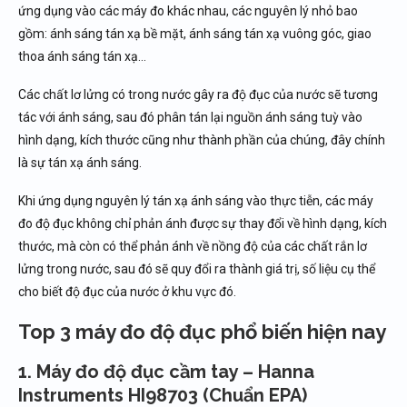
ứng dụng vào các máy đo khác nhau, các nguyên lý nhỏ bao
gồm: ánh sáng tán xạ bề mặt, ánh sáng tán xạ vuông góc, giao
thoa ánh sáng tán xạ…
Các chất lơ lửng có trong nước gây ra độ đục của nước sẽ tương
tác với ánh sáng, sau đó phân tán lại nguồn ánh sáng tuỳ vào
hình dạng, kích thước cũng như thành phần của chúng, đây chính
là sự tán xạ ánh sáng.
Khi ứng dụng nguyên lý tán xạ ánh sáng vào thực tiễn, các máy
đo độ đục không chỉ phản ánh được sự thay đổi về hình dạng, kích
thước, mà còn có thể phản ánh về nồng độ của các chất rắn lơ
lửng trong nước, sau đó sẽ quy đổi ra thành giá trị, số liệu cụ thể
cho biết độ đục của nước ở khu vực đó.
Top 3 máy đo độ đục phổ biến hiện nay
1. Máy đo độ đục cầm tay – Hanna
Instruments HI98703 (Chuẩn EPA)