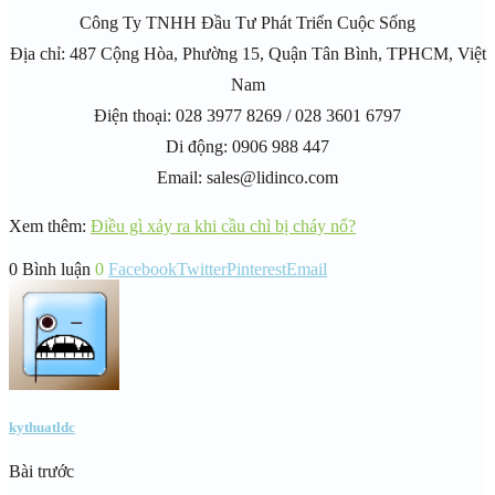
Công Ty TNHH Đầu Tư Phát Triển Cuộc Sống
Địa chỉ: 487 Cộng Hòa, Phường 15, Quận Tân Bình, TPHCM, Việt
Nam
Điện thoại: 028 3977 8269 / 028 3601 6797
Di động: 0906 988 447
Email: sales@lidinco.com
Xem thêm:
Điều gì xảy ra khi cầu chì bị cháy nổ?
0 Bình luận
0
Facebook
Twitter
Pinterest
Email
kythuatldc
Bài trước