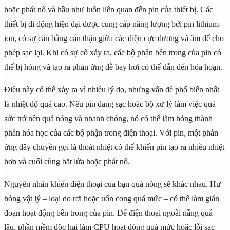
hoặc phát nổ và hầu như luôn liên quan đến pin của thiết bị. Các
thiết bị di động hiện đại được cung cấp năng lượng bởi pin lithium-
ion, có sự cân bằng cẩn thận giữa các điện cực dương và âm để cho
phép sạc lại. Khi có sự cố xảy ra, các bộ phận bên trong của pin có
thể bị hỏng và tạo ra phản ứng dễ bay hơi có thể dẫn đến hỏa hoạn.
Điều này có thể xảy ra vì nhiều lý do, nhưng vấn đề phổ biến nhất
là nhiệt độ quá cao. Nếu pin đang sạc hoặc bộ xử lý làm việc quá
sức trở nên quá nóng và nhanh chóng, nó có thể làm hỏng thành
phần hóa học của các bộ phận trong điện thoại. Với pin, một phản
ứng dây chuyền gọi là thoát nhiệt có thể khiến pin tạo ra nhiều nhiệt
hơn và cuối cùng bắt lửa hoặc phát nổ.
Nguyên nhân khiến điện thoại của bạn quá nóng sẽ khác nhau. Hư
hỏng vật lý – loại do rơi hoặc uốn cong quá mức – có thể làm gián
đoạn hoạt động bên trong của pin. Để điện thoại ngoài nắng quá
lâu, phần mềm độc hại làm CPU hoạt động quá mức hoặc lỗi sạc