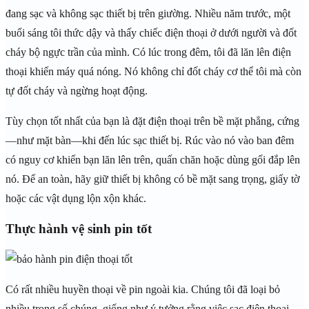
đang sạc và không sạc thiết bị trên giường. Nhiều năm trước, một
buổi sáng tôi thức dậy và thấy chiếc điện thoại ở dưới người và đốt
cháy bộ ngực trần của mình. Có lúc trong đêm, tôi đã lăn lên điện
thoại khiến máy quá nóng. Nó không chỉ đốt cháy cơ thể tôi mà còn
tự đốt cháy và ngừng hoạt động.
Tùy chọn tốt nhất của bạn là đặt điện thoại trên bề mặt phẳng, cứng
—như mặt bàn—khi đến lúc sạc thiết bị. Rúc vào nó vào ban đêm
có nguy cơ khiến bạn lăn lên trên, quấn chăn hoặc dùng gối đắp lên
nó. Để an toàn, hãy giữ thiết bị không có bề mặt sang trọng, giấy tờ
hoặc các vật dụng lộn xộn khác.
Thực hành vệ sinh pin tốt
Có rất nhiều huyền thoại về pin ngoài kia. Chúng tôi đã loại bỏ
nhiều trong số chúng, giống như ý tưởng rằng việc sạc điện thoại