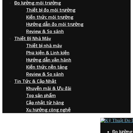
Đo lường môi trường
Thiết bị đo môi trường
Kiến thức môi trường
Hướng dẫn đo môi trường
Review & So sánh
Thiết Bị Nhà Máy
Thiết bị nhà máy
Phụ kiện & Linh kiện
Hướng dẫn vận hành
Kiến thức nền tảng
Review & So sánh
Tin Tức & Cập Nhật
Khuyến mãi & Ưu đãi
Top sản phẩm
Cập nhật từ hãng
Xu hướng công nghệ
Đo lường