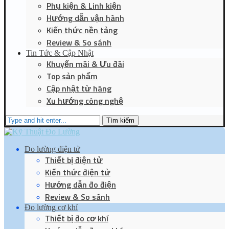
Phụ kiện & Linh kiện
Hướng dẫn vận hành
Kiến thức nền tảng
Review & So sánh
Tin Tức & Cập Nhật
Khuyến mãi & Ưu đãi
Top sản phẩm
Cập nhật từ hãng
Xu hướng công nghệ
Tìm kiếm
Đo lường điện tử
Thiết bị điện tử
Kiến thức điện tử
Hướng dẫn đo điện
Review & So sánh
Đo lường cơ khí
Thiết bị đo cơ khí