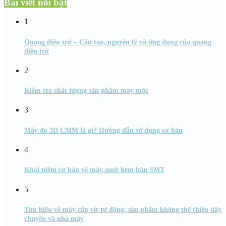
Bài viết nổi bật
1
Quang điện trở – Cấu tạo, nguyên lý và ứng dụng của quang
điện trở
2
Kiểm tra chât lượng sản phẩm may mặc
3
Máy đo 3D CMM là gì? Hướng dẫn sử dụng cơ bản
4
Khái niệm cơ bản về máy quét kem hàn SMT
5
Tìm hiểu về máy cấp vít tự động, sản phẩm không thể thiếu dây
chuyền và nhà máy