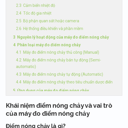
Cảm biến nhiệt độ
Tốc độ gia nhiệt
Bộ phận quan sát hoặc camera
Hệ thống điều khiển và phần mềm
Nguyên lý hoạt động của máy đo điểm nóng chảy
Phân loại máy đo điểm nóng chảy
Máy đo điểm nóng chảy thủ công (Manual)
Máy đo điểm nóng chảy bán tự động (Semi-
automatic)
Máy đo điểm nóng chảy tự động (Automatic)
Máy đo điểm nóng chảy theo tiêu chuẩn dược điển
Ứng dụng của máy đo điểm nóng chảy
Trong ngành dược
Khái niệm điểm nóng chảy và vai trò
Trong hóa học và nghiên cứu vật liệu
của máy đo điểm nóng chảy
Trong thực phẩm
Trong kiểm nghiệm mỹ phẩm
Điểm nóng chảy là gì?