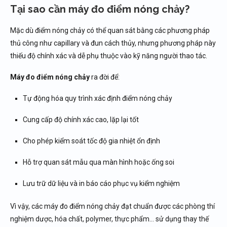
Tại sao cần máy đo điểm nóng chảy?
Mẫu không tan đồng đều
Điểm nóng chảy bị lệch nhiều so với tiêu chuẩn
Mặc dù điểm nóng chảy có thể quan sát bằng các phương pháp
Kết quả không lặp lại
thủ công như capillary và đun cách thủy, nhưng phương pháp này
Ống capillary bị nứt
thiếu độ chính xác và dễ phụ thuộc vào kỹ năng người thao tác.
Xu hướng máy đo điểm nóng chảy hiện đại
Máy đo điểm nóng chảy
ra đời để:
Tổng kết về máy đo điểm nóng chảy
Nếu bạn cần thiết bị lường đo điện chính hãng, uy
Tự động hóa quy trình xác định điểm nóng chảy
tín
Cung cấp độ chính xác cao, lặp lại tốt
Cho phép kiểm soát tốc độ gia nhiệt ổn định
Hỗ trợ quan sát mẫu qua màn hình hoặc ống soi
Lưu trữ dữ liệu và in báo cáo phục vụ kiểm nghiệm
Vì vậy, các máy đo điểm nóng chảy đạt chuẩn được các phòng thí
nghiệm dược, hóa chất, polymer, thực phẩm… sử dụng thay thế