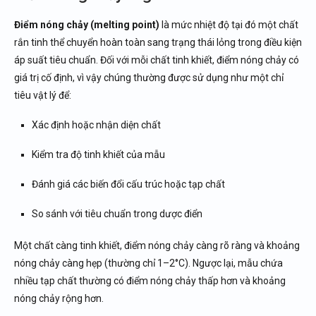
Tiêu chí chọn mua máy đo điểm nóng chảy
Dải nhiệt độ
Điểm nóng chảy (melting point)
là mức nhiệt độ tại đó một chất
Độ chính xác và độ lặp lại
rắn tinh thể chuyển hoàn toàn sang trạng thái lỏng trong điều kiện
áp suất tiêu chuẩn. Đối với mỗi chất tinh khiết, điểm nóng chảy có
Tốc độ gia nhiệt
giá trị cố định, vì vậy chúng thường được sử dụng như một chỉ
Số mẫu có thể đo đồng thời
tiêu vật lý để:
Camera tích hợp và khả năng quan sát
Tính năng lưu trữ và kết nối
Xác định hoặc nhận diện chất
Chi phí vận hành và bảo trì
Kiểm tra độ tinh khiết của mẫu
Quy trình đo điểm nóng chảy tiêu chuẩn
Bước 1: Chuẩn bị mẫu
Đánh giá các biến đổi cấu trúc hoặc tạp chất
Bước 2: Hiệu chuẩn máy
So sánh với tiêu chuẩn trong dược điển
Bước 3: Đặt ống vào máy
Bước 4: Thiết lập thông số
Một chất càng tinh khiết, điểm nóng chảy càng rõ ràng và khoảng
Bước 5: Quan sát quá trình nóng chảy
nóng chảy càng hẹp (thường chỉ 1–2°C). Ngược lại, mẫu chứa
Bước 6: Ghi nhận kết quả và lưu trữ
nhiều tạp chất thường có điểm nóng chảy thấp hơn và khoảng
Lỗi thường gặp của máy đo điểm nóng chảy và cách
nóng chảy rộng hơn.
khắc phục