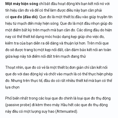
Một máy hiện sóng
chỉ bắt đầu hoạt động khi bạn kết nối nó với
tín hiệu cần đo và để có thể làm được điều này bạn cần phải
có
que đo (đầu dò)
. Que đo là một thiết bị đầu vào giúp truyền tín
hiệu từ mạch đến máy hiện sóng. Que đo là một đầu nhọn giúp đo
một điểm bất kỳ trên mạch mà bạn cần đo. Các dòng đầu do hiện
nay có thể thiết kế dạng móc hoặc dạng kẹp giúp cho việc đo,
kiểm tra của bạn diễn ra dễ dàng và thuận lợi hơn. Trên mỗi que
đo sẽ được trang bị một kẹp nối đất, cần đảm bảo kết nối an toàn
giữa kẹp này tới điểm nối đất trên mạch đang thử
Thoạt nhìn, que đo có vẻ là một thiết bị đơn giản chỉ cần kết nối
que đo với dao động ký và chốt vào mạch là có thể thực hiện phép
đo. Nhưng trên thực tế, đầu do có rất nhiều thiết kế mà bạn có thể
lựa chọn
Phổ biến nhất trong các loại que đo chinh là loại que đo thụ động
(passive probe) đi kèm theo máy. Hầu hết các que đo thụ động
này đều có một lượng suy hao (Attenuated).