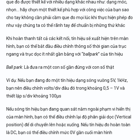
que đo được thiết kế với nhiều dạng khác nhau như: dạng móc,
nhọn… hãy chọn một thiết kế phù hợp với công việc của bạn sao
cho tay không cần phải cầm que đo mọi lúc khi thực hiện phép đo
như vậy chúng ta có thể rãnh tay để chuẩn bị những thứ khác
Khi hoàn thanh tất cả các kết nối, tín hiệu sẽ xuất hiện trên màn
hình, bạn có thể bắt đầu điều chỉnh thông số thời gian của trục
ngang và trục dọc ít nhất gần bằng với “
ballpark
” của tín hiệu
Ball park
: Là đưa ra một con số gần đúng với con số thật
Ví dụ: Nếu bạn đang đo một tín hiệu dạng sóng vuông 5V, 1kHz,
bạn nên điều chỉnh volts/div đâu đó trong khoảng 0,5 – 1V và
thiết lập s/div khoảng 100µs
Nếu sóng tín hiệu bạn đang quan sát nằm ngoài phạm vi hiển thị
của màn hình, bạn có thể điều chỉnh lại độ phân giải dọc (Vertical
position) để di chuyển lên hoặc xuống. Nếu tín hiệu đo hoàn toàn
là DC, bạn có thể điều chỉnh mức 0V gần cuối màn hình