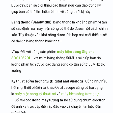
Dưới đây, bạn sẽ giới thiệu các thuật ngữ của dao động ký
giúp bạn có thể tìm hiểu rõ hơn về dòng thiết bị này
Băng thông (Bandwidth):
băng thông là khoảng phạm vi tần
số xác định mà máy hiện sóng có thể đo được một cách chính
xác. Tùy thuộc vào khả năng được tích hợp mà mỗi thiết bị sẽ
có dải đo băng thông khác nhau
Ví dụ:
Đối với dòng sản phẩm
máy hiện sóng Siglent
SDS1052DL+
với mức băng thông 50MHz sẽ giúp bạn đo
lường phân tích được các dạng sóng có tần số từ 50MHz trở
xuống
Kỹ thuật số và tương tự (Digital and Analog)
: Củng như hầu
hết mọi thiết bị điện tử khác Oscilloscope củng có hai dạng
là
máy hiện sóng kỹ thuật số
và
máy hiện sóng tương tự
– Đối với các
dòng máy tương tự
nó sử dụng chùm electron
để ánh xạ trực tiếp điện áp đầu vào và chuyển tín hiệu đến
màn hình