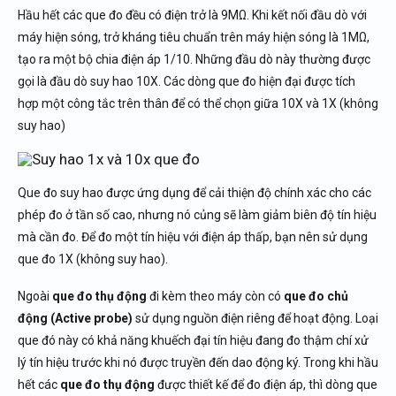
Hầu hết các que đo đều có điện trở là 9MΩ. Khi kết nối đầu dò với
máy hiện sóng, trở kháng tiêu chuẩn trên máy hiện sóng là 1MΩ,
tạo ra một bộ chia điện áp 1/10. Những đầu dò này thường được
gọi là đầu dò suy hao 10X. Các dòng que đo hiện đại được tích
hợp một công tắc trên thân để có thể chọn giữa 10X và 1X (không
suy hao)
Que đo suy hao được ứng dụng để cải thiện độ chính xác cho các
phép đo ở tần số cao, nhưng nó củng sẽ làm giảm biên độ tín hiệu
mà cần đo. Để đo một tín hiệu với điện áp thấp, bạn nên sử dụng
que đo 1X (không suy hao).
Ngoài
que đo thụ động
đi kèm theo máy còn có
que đo chủ
động (Active probe)
sử dụng nguồn điện riêng để hoạt động. Loại
que đó này có khả năng khuếch đại tín hiệu đang đo thậm chí xử
lý tín hiệu trước khi nó được truyền đến dao động ký. Trong khi hầu
hết các
que đo thụ động
được thiết kế để đo điện áp, thì dòng que