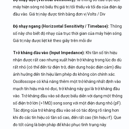
máy hiện sóng nó biểu thị giá trị tối thiểu và tối đa của điện áp
đầu vào. Giá trị này được tính bằng đơn vị Volts / Div
Độ nhạy ngang (Horizontal Sensitivity / Timebase):
Thông
số này cho biết độ nhạy của trục thời gian của máy hiện sóng.
Giá trị này được liệt kê theo giây trên mỗi div
Trở kháng đầu vào (Input Impedance):
Khi tần số tín hiệu
nhận được rất cao nhưng xuất hiện trở kháng trong lúc đo dù
rất nhỏ (có thể đến từ điện trở, điện dung hoặc điện cảm) đều
ảnh hưởng đến tín hiệu làm phép đo không còn chính xác.
Oscilloscope có khả năng thêm một trở kháng nhất định vào
mạch tín hiệu mà nó đọc, trở kháng này gọi là trở kháng đầu
vào. Trở kháng đầu vào sẽ được biểu diễn với dạng một thông
số điện trở lớn (>1MΩ) song song với một điện dung nhỏ (pF).
Tác động của trở kháng đầu vào sẽ có tác động rõ ràng hơn
khi đo các tín hiệu có tần số cao, đến rất cao (tín hiệu rf). Que
đo tốt củng là biện pháp để khắc phục tình trạng này.