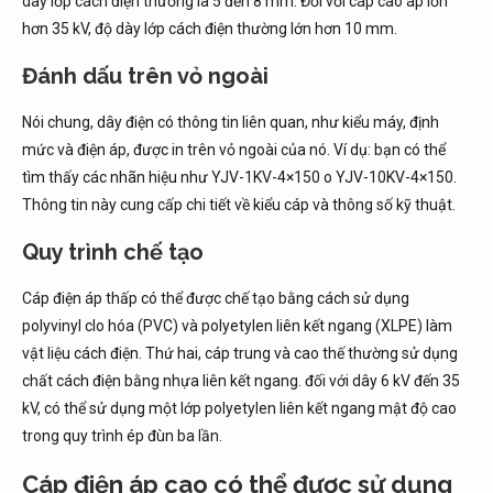
dày lớp cách điện thường là 5 đến 8 mm. Đối với cáp cao áp lớn
hơn 35 kV, độ dày lớp cách điện thường lớn hơn 10 mm.
Đánh dấu trên vỏ ngoài
Nói chung, dây điện có thông tin liên quan, như kiểu máy, định
mức và điện áp, được in trên vỏ ngoài của nó. Ví dụ: bạn có thể
tìm thấy các nhãn hiệu như YJV-1KV-4×150 o YJV-10KV-4×150.
Thông tin này cung cấp chi tiết về kiểu cáp và thông số kỹ thuật.
Quy trình chế tạo
Cáp điện áp thấp có thể được chế tạo bằng cách sử dụng
polyvinyl clo hóa (PVC) và polyetylen liên kết ngang (XLPE) làm
vật liệu cách điện. Thứ hai, cáp trung và cao thế thường sử dụng
chất cách điện bằng nhựa liên kết ngang. đối với dây 6 kV đến 35
kV, có thể sử dụng một lớp polyetylen liên kết ngang mật độ cao
trong quy trình ép đùn ba lần.
Cáp điện áp cao có thể được sử dụng