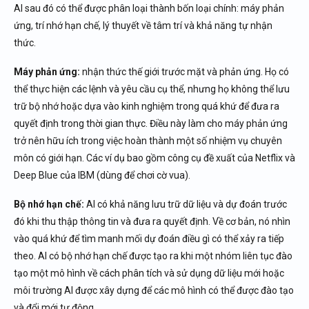
AI sau đó có thể được phân loại thành bốn loại chính: máy phản
ứng, trí nhớ hạn chế, lý thuyết về tâm trí và khả năng tự nhận
thức.
Máy phản ứng:
nhận thức thế giới trước mặt và phản ứng. Họ có
thể thực hiện các lệnh và yêu cầu cụ thể, nhưng họ không thể lưu
trữ bộ nhớ hoặc dựa vào kinh nghiệm trong quá khứ để đưa ra
quyết định trong thời gian thực. Điều này làm cho máy phản ứng
trở nên hữu ích trong việc hoàn thành một số nhiệm vụ chuyên
môn có giới hạn. Các ví dụ bao gồm công cụ đề xuất của Netflix và
Deep Blue của IBM (dùng để chơi cờ vua).
Bộ nhớ hạn chế:
AI có khả năng lưu trữ dữ liệu và dự đoán trước
đó khi thu thập thông tin và đưa ra quyết định. Về cơ bản, nó nhìn
vào quá khứ để tìm manh mối dự đoán điều gì có thể xảy ra tiếp
theo. AI có bộ nhớ hạn chế được tạo ra khi một nhóm liên tục đào
tạo một mô hình về cách phân tích và sử dụng dữ liệu mới hoặc
môi trường AI được xây dựng để các mô hình có thể được đào tạo
và đổi mới tự động.