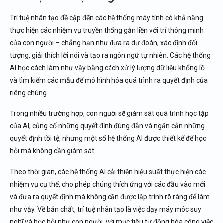
Tiếp thị
Trí tuệ nhân tạo đề cập đến các hệ thống máy tính có khả năng
Chơi game
thực hiện các nhiệm vụ truyền thống gắn liền với trí thông minh
Quân đội
của con người – chẳng hạn như đưa ra dự đoán, xác định đối
Ví dụ về trí tuệ nhân tạo
tượng, giải thích lời nói và tạo ra ngôn ngữ tự nhiên. Các hệ thống
Công cụ AI sáng tạo
AI học cách làm như vậy bằng cách xử lý lượng dữ liệu khổng lồ
và tìm kiếm các mẫu để mô hình hóa quá trình ra quyết định của
Trợ lý thông minh
riêng chúng.
Xe tự lái
Thiết bị đeo
Trong nhiều trường hợp, con người sẽ giám sát quá trình học tập
Bộ lọc hình ảnh
của AI, củng cố những quyết định đúng đắn và ngăn cản những
Nếu bạn cần dụng cụ, thiết bị kiểm tra điện chính
quyết định tồi tệ, nhưng một số hệ thống AI được thiết kế để học
hãng
hỏi mà không cần giám sát.
Theo thời gian, các hệ thống AI cải thiện hiệu suất thực hiện các
nhiệm vụ cụ thể, cho phép chúng thích ứng với các đầu vào mới
và đưa ra quyết định mà không cần được lập trình rõ ràng để làm
như vậy. Về bản chất, trí tuệ nhân tạo là việc dạy máy móc suy
nghĩ và học hỏi như con người, với mục tiêu tự động hóa công việc