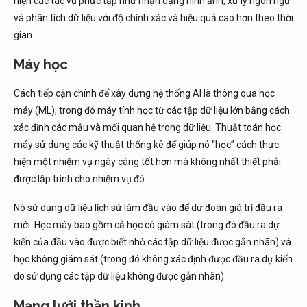
hiện các tác vụ phức tạp như nhận dạng hình ảnh, xử lý ngôn ngữ
và phân tích dữ liệu với độ chính xác và hiệu quả cao hơn theo thời
gian.
Máy học
Cách tiếp cận chính để xây dựng hệ thống AI là thông qua học
máy (ML), trong đó máy tính học từ các tập dữ liệu lớn bằng cách
xác định các mẫu và mối quan hệ trong dữ liệu. Thuật toán học
máy sử dụng các kỹ thuật thống kê để giúp nó “học” cách thực
hiện một nhiệm vụ ngày càng tốt hơn mà không nhất thiết phải
được lập trình cho nhiệm vụ đó.
Nó sử dụng dữ liệu lịch sử làm đầu vào để dự đoán giá trị đầu ra
mới. Học máy bao gồm cả học có giám sát (trong đó đầu ra dự
kiến ​​​​của đầu vào được biết nhờ các tập dữ liệu được gắn nhãn) và
học không giám sát (trong đó không xác định được đầu ra dự kiến
​​do sử dụng các tập dữ liệu không được gắn nhãn).
Mạng lưới thần kinh