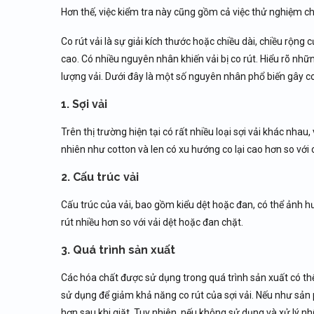
Hơn thế, việc kiểm tra này cũng gồm cả việc thử nghiệm ch
Co rút vải là sự giải kích thước hoặc chiều dài, chiều rộng c
cao. Có nhiều nguyên nhân khiến vải bị co rút. Hiểu rõ nhữn
lượng vải. Dưới đây là một số nguyên nhân phổ biến gây co 
1. Sợi vải
Trên thị trường hiện tại có rất nhiều loại sợi vải khác nhau
nhiên như cotton và len có xu hướng co lại cao hơn so với 
2. Cấu trúc vải
Cấu trúc của vải, bao gồm kiểu dệt hoặc đan, có thể ảnh hư
rút nhiều hơn so với vải dệt hoặc đan chặt.
3. Quá trình sản xuất
Các hóa chất được sử dụng trong quá trình sản xuất có th
sử dụng để giảm khả năng co rút của sợi vải. Nếu như sản 
hơn sau khi giặt. Tuy nhiên, nếu không sử dụng và xử lý 