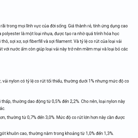
rãi trong mọi lĩnh vực của đời sống. Giá thành rẻ, tính ứng dụng cao
a polyester là một loại nhựa, được tạo ra nhờ quá trình hóa học
ô, sợi xơ, sợi fiberfill và sợi filament. Và tỷ lệ co rút của loại vải
iặt với nước ấm còn giúp loại vải này trở nên mềm mại và loại bỏ các
r, vải nylon có tỷ lệ co rút tối thiểu, thường dưới 1% nhưng mức độ co
ối thấp, thường dao động từ 0,5% đến 2,2%. Cho nên, loại nylon này
ác.
 hơn, thường từ 0,7% đến 3,0%. Mức độ co rút lớn hơn này cần được
o ngót khuôn cao, thường nằm trong khoảng từ 1,0% đến 1,3%.