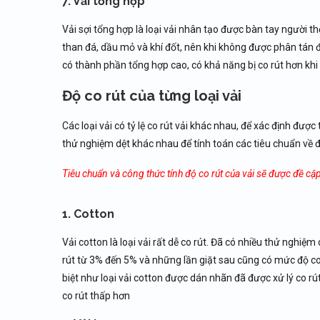
7. Vải tổng hợp
Vải sợi tổng hợp là loại vải nhân tạo được bàn tay người th
than đá, dầu mỏ và khí đốt, nên khi không được phân tán 
có thành phần tổng hợp cao, có khả năng bị co rút hơn khi 
Độ co rút của từng loại vải
Các loại vải có tỷ lệ co rút vải khác nhau, để xác định đượ
thử nghiệm dệt khác nhau để tính toán các tiêu chuẩn về
Tiêu chuẩn và công thức tính độ co rút của vải sẽ được đề cập
1. Cotton
Vải cotton là loại vải rất dễ co rút. Đã có nhiều thử nghiệ
rút từ 3% đến 5% và những lần giặt sau cũng có mức độ co l
biệt như loại vải cotton được dán nhãn đã được xử lý co rút
co rút thấp hơn