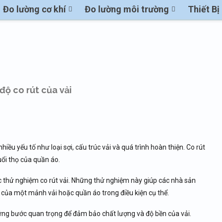
Đo lường cơ khí
Đo lường môi trường
Thiết B
ộ co rút của vải
hiều yếu tố như loại sợi, cấu trúc vải và quá trình hoàn thiện. Co rút
uổi thọ của quần áo.
ác thử nghiệm co rút vải. Những thử nghiệm này giúp các nhà sản
t của một mảnh vải hoặc quần áo trong điều kiện cụ thể.
những bước quan trọng để đảm bảo chất lượng và độ bền của vải.