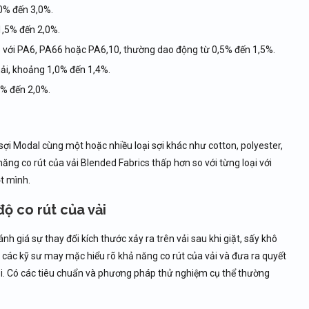
,0% đến 3,0%.
 1,5% đến 2,0%.
so với PA6, PA66 hoặc PA6,10, thường dao động từ 0,5% đến 1,5%.
hải, khoảng 1,0% đến 1,4%.
7% đến 2,0%.
sợi Modal cùng một hoặc nhiều loại sợi khác như cotton, polyester,
năng co rút của vải Blended Fabrics thấp hơn so với từng loại với
t mình.
ộ co rút của vải
nh giá sự thay đổi kích thước xảy ra trên vải sau khi giặt, sấy khô
 các kỹ sư may mặc hiểu rõ khả năng co rút của vải và đưa ra quyết
vải. Có các tiêu chuẩn và phương pháp thử nghiệm cụ thể thường