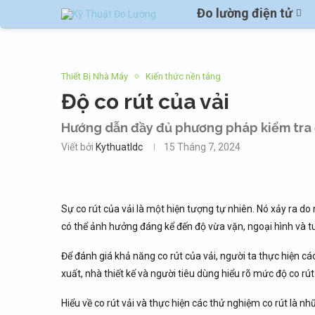
Đo lường điện tử
Thiết Bị Nhà Máy
Kiến thức nền tảng
Độ co rút của vải
Hướng dẫn đầy đủ phương pháp kiểm tra đ
Viết bởi
Kythuatldc
15 Tháng 7, 2024
Sự co rút của vải là một hiện tượng tự nhiên. Nó xảy ra do n
có thể ảnh hưởng đáng kể đến độ vừa vặn, ngoại hình và t
Để đánh giá khả năng co rút của vải, người ta thực hiện c
xuất, nhà thiết kế và người tiêu dùng hiểu rõ mức độ co rú
Hiểu về co rút vải và thực hiện các thử nghiệm co rút là 