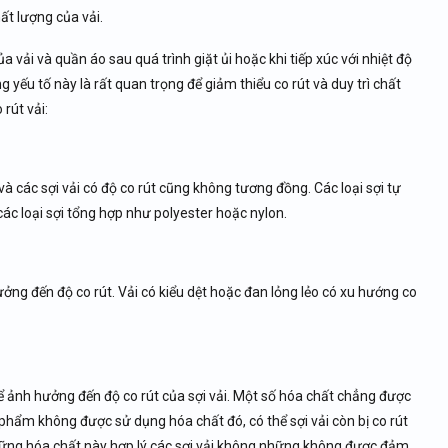
ất lượng của vải.
ủa vải và quần áo sau quá trình giặt ủi hoặc khi tiếp xúc với nhiệt độ
g yếu tố này là rất quan trọng để giảm thiểu co rút và duy trì chất
rút vải:
, và các sợi vải có độ co rút cũng không tương đồng. Các loại sợi tự
các loại sợi tổng hợp như polyester hoặc nylon.
ởng đến độ co rút. Vải có kiểu dệt hoặc đan lỏng lẻo có xu hướng co
ể ảnh hưởng đến độ co rút của sợi vải. Một số hóa chất chẳng được
phẩm không được sử dụng hóa chất đó, có thể sợi vải còn bị co rút
những hóa chất này hợp lý các sợi vải không những không được đảm