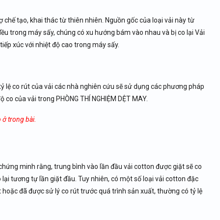
ợ chế tạo, khai thác từ thiên nhiên. Nguồn gốc của loại vải này từ
đều trong máy sấy, chúng có xu hướng bám vào nhau và bị co lại Vải
tiếp xúc với nhiệt độ cao trong máy sấy.
c tỷ lệ co rút của vải các nhà nghiên cứu sẽ sử dụng các phương pháp
 độ co của vải trong PHÒNG THÍ NGHIỆM DỆT MAY.
 ở trong bài.
m chứng minh rằng, trung bình vào lần đầu vải cotton được giặt sẽ co
ại tương tự lần giặt đầu. Tuy nhiên, có một số loại vải cotton đặc
 hoặc đã được sử lý co rút trước quá trình sản xuất, thường có tỷ lệ