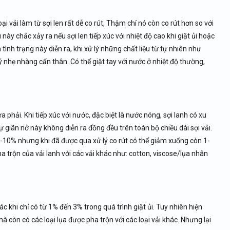
ại vải làm từ sợi len rất dễ co rút, Thậm chí nó còn co rút hơn so với
này chắc xảy ra nếu sợi len tiếp xúc với nhiệt độ cao khi giặt ủi hoặc
 tình trạng này diễn ra, khi xử lý những chất liệu từ tự nhiên như
 nhẹ nhàng cẩn thân. Có thể giặt tay với nước ở nhiệt độ thường,
 vừa phải. Khi tiếp xúc với nước, đặc biệt là nước nóng, sợi lanh có xu
 giãn nở này không diễn ra đồng đều trên toàn bộ chiều dài sợi vải.
 5-10% nhưng khi đã được qua xử lý co rút có thể giảm xuống còn 1-
ha trộn của vải lanh với các vải khác như: cotton, viscose/lụa nhân
hác khi chỉ có từ 1% đến 3% trong quá trình giặt ủi. Tuy nhiên hiện
mà còn có các loại lụa được pha trộn với các loại vải khác. Nhưng lại