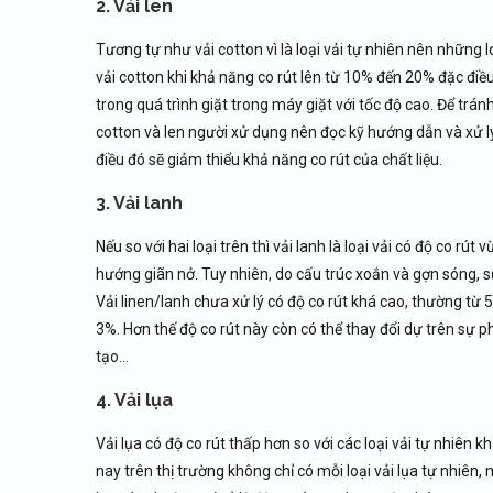
2. Vải len
Tương tự như vải cotton vì là loại vải tự nhiên nên những lo
vải cotton khi khả năng co rút lên từ 10% đến 20% đặc điều 
trong quá trình giặt trong máy giặt với tốc độ cao. Để tránh
cotton và len người xử dụng nên đọc kỹ hướng dẫn và xử lý
điều đó sẽ giảm thiểu khả năng co rút của chất liệu.
3. Vải lanh
Nếu so với hai loại trên thì vải lanh là loại vải có độ co rút
hướng giãn nở. Tuy nhiên, do cấu trúc xoắn và gợn sóng, sự
Vải linen/lanh chưa xử lý có độ co rút khá cao, thường từ
3%. Hơn thế độ co rút này còn có thể thay đổi dự trên sự p
tạo…
4. Vải lụa
Vải lụa có độ co rút thấp hơn so với các loại vải tự nhiên k
nay trên thị trường không chỉ có mỗi loại vải lụa tự nhiên, 