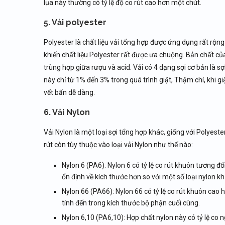
lụa này thường có tỷ lệ độ co rút cao hơn một chút.
5. Vải polyester
Polyester là chất liệu vải tổng hợp được ứng dụng rất rộng 
khiến chất liệu Polyester rất được ưa chuộng. Bản chất củ
trùng hợp giữa rượu và acid. Vải có 4 dạng sợi cơ bản là sợi th
này chỉ từ 1% đến 3% trong quá trình giặt, Thậm chí, khi g
vết bẩn dễ dàng.
6. Vải Nylon
Vải Nylon là một loại sợi tổng hợp khác, giống với Polyeste
rút còn tùy thuộc vào loại vải Nylon như thế nào:
Nylon 6 (PA6): Nylon 6 có tỷ lệ co rút khuôn tương đ
ổn định về kích thước hơn so với một số loại nylon kh
Nylon 66 (PA66): Nylon 66 có tỷ lệ co rút khuôn cao
tính đến trong kích thước bộ phận cuối cùng.
Nylon 6,10 (PA6,10): Hợp chất nylon này có tỷ lệ c