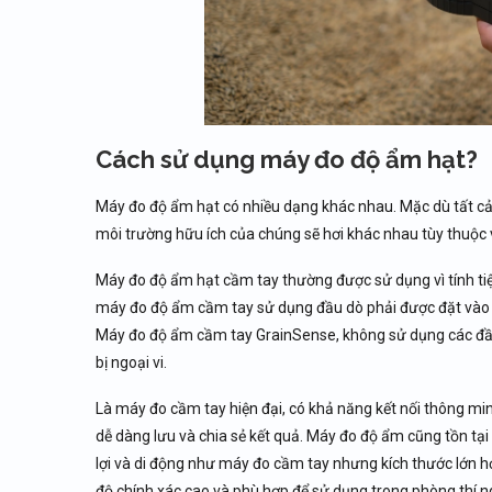
Cách sử dụng máy đo độ ẩm hạt?
Máy đo độ ẩm hạt có nhiều dạng khác nhau. Mặc dù tất cả
môi trường hữu ích của chúng sẽ hơi khác nhau tùy thuộc 
Máy đo độ ẩm hạt cầm tay thường được sử dụng vì tính tiện
máy đo độ ẩm cầm tay sử dụng đầu dò phải được đặt vào m
Máy đo độ ẩm cầm tay GrainSense, không sử dụng các đầu 
bị ngoại vi.
Là máy đo cầm tay hiện đại, có khả năng kết nối thông min
dễ dàng lưu và chia sẻ kết quả. Máy đo độ ẩm cũng tồn t
lợi và di động như máy đo cầm tay nhưng kích thước lớn 
độ chính xác cao và phù hợp để sử dụng trong phòng thí 