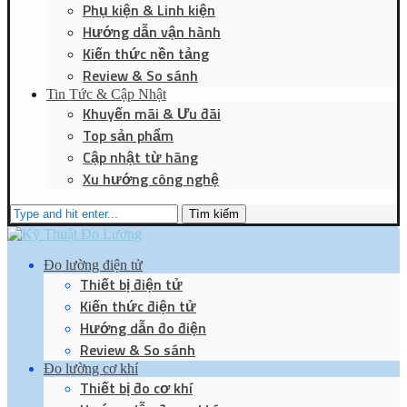
Phụ kiện & Linh kiện
Hướng dẫn vận hành
Kiến thức nền tảng
Review & So sánh
Tin Tức & Cập Nhật
Khuyến mãi & Ưu đãi
Top sản phẩm
Cập nhật từ hãng
Xu hướng công nghệ
Tìm kiếm
Đo lường điện tử
Thiết bị điện tử
Kiến thức điện tử
Hướng dẫn đo điện
Review & So sánh
Đo lường cơ khí
Thiết bị đo cơ khí