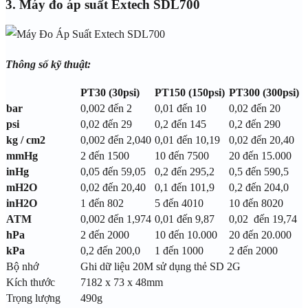
3. Máy đo áp suất Extech SDL700
Thông số kỹ thuật:
PT30 (30psi)
PT150 (150psi)
PT300 (300psi)
bar
0,002 đến 2
0,01 đến 10
0,02 đến 20
psi
0,02 đến 29
0,2 đến 145
0,2 đến 290
kg / cm2
0,002 đến 2,040
0,01 đến 10,19
0,02 đến 20,40
mmHg
2 đến 1500
10 đến 7500
20 đến 15.000
inHg
0,05 đến 59,05
0,2 đến 295,2
0,5 đến 590,5
mH2O
0,02 đến 20,40
0,1 đến 101,9
0,2 đến 204,0
inH2O
1 đến 802
5 đến 4010
10 đến 8020
ATM
0,002 đến 1,974
0,01 đến 9,87
0,02 đến 19,74
hPa
2 đến 2000
10 đến 10.000
20 đến 20.000
kPa
0,2 đến 200,0
1 đến 1000
2 đến 2000
Bộ nhớ
Ghi dữ liệu 20M sử dụng thẻ SD 2G
Kích thước
7182 x 73 x 48mm
Trọng lượng
490g