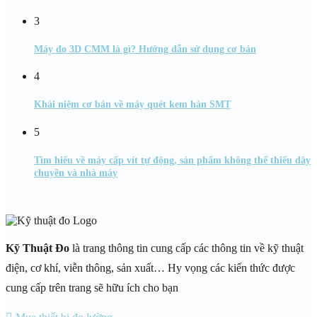
3
Máy đo 3D CMM là gì? Hướng dẫn sử dụng cơ bản
4
Khái niệm cơ bản về máy quét kem hàn SMT
5
Tìm hiểu về máy cấp vít tự động, sản phẩm không thể thiếu dây
chuyền và nhà máy
Kỹ Thuật Đo
là trang thông tin cung cấp các thông tin về kỹ thuật
điện, cơ khí, viễn thông, sản xuất… Hy vọng các kiến thức được
cung cấp trên trang sẽ hữu ích cho bạn