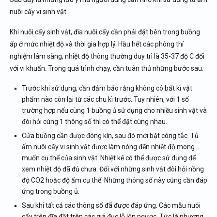
nuôi cấy vi sinh vật.
Khi nuôi cấy sinh vật, đĩa nuôi cấy cần phải đặt bên trong buồng
ấp ở mức nhiệt độ và thời gia hợp lý. Hầu hết các phòng thí
nghiệm lâm sàng, nhiệt độ thông thường duy trì là 35-37 độ C đối
với vi khuẩn. Trong quá trình chạy, cần tuân thủ những bước sau:
Trước khi sử dụng, cần đảm bảo rằng không có bất kì vật
phẩm nào còn lại từ các chu kì trước. Tuy nhiên, với 1 số
trường hợp nếu cùng 1 buồng ủ sử dụng cho nhiều sinh vật và
đòi hỏi cùng 1 thông số thì có thể đặt cùng nhau.
Cửa buồng cần được đóng kín, sau đó mới bật công tắc. Tủ
ấm nuôi cấy vi sinh vật được làm nóng đến nhiệt độ mong
muốn cụ thể của sinh vật. Nhiệt kế có thể được sử dụng để
xem nhiệt độ đã đủ chưa. Đối với những sinh vật đòi hỏi nồng
độ CO2 hoặc độ ẩm cụ thể. Những thông số này cũng cần đáp
ứng trong buồng ủ.
Sau khi tất cả các thông số đã được đáp ứng. Các mẫu nuôi
cấy trên đĩa đặt trên các giá đục lỗ lộn ngược. Tức là phương