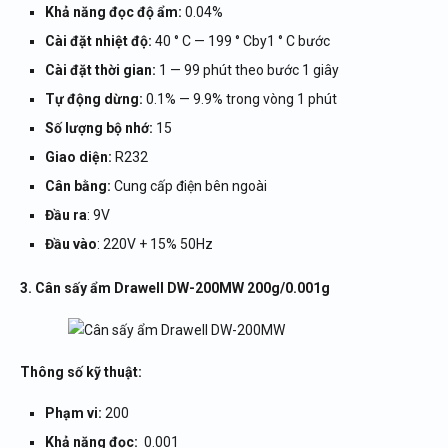
Khả năng đọc độ ẩm:
0.04%
Cài đặt nhiệt độ:
40 ° C — 199 ° Cby1 ° C bước
Cài đặt thời gian:
1 — 99 phút theo bước 1 giây
Tự động dừng:
0.1% — 9.9% trong vòng 1 phút
Số lượng bộ nhớ:
15
Giao diện:
R232
Cân bằng:
Cung cấp điện bên ngoài
Đầu ra
: 9V
Đầu vào
: 220V + 15% 50Hz
3. Cân sấy ẩm Drawell DW-200MW 200g/0.001g
Thông số kỹ thuật:
Phạm vi:
200
Khả năng đọc:
0.001