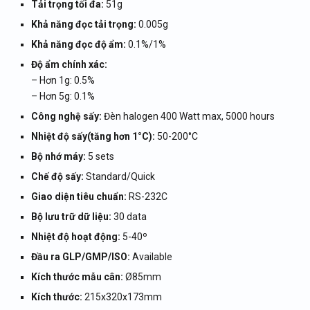
Tải trọng tối đa:
51g
Khả năng đọc tải trọng:
0.005g
Khả năng đọc độ ẩm:
0.1%/1%
Độ ẩm chính xác:
– Hơn 1g: 0.5%
– Hơn 5g: 0.1%
Công nghệ sấy:
Đèn halogen 400 Watt max, 5000 hours
Nhiệt độ sấy(tăng hơn 1°C):
50-200°C
Bộ nhớ máy:
5 sets
Chế độ sấy:
Standard/Quick
Giao diện tiêu chuẩn:
RS-232C
Bộ lưu trữ dữ liệu:
30 data
Nhiệt độ hoạt động:
5-40º
Đầu ra GLP/GMP/ISO:
Available
Kích thước mẫu cân:
Ø85mm
Kích thước:
215x320x173mm