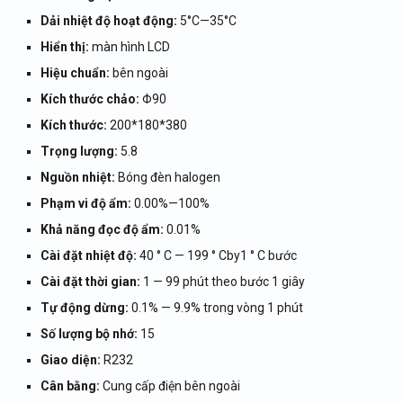
Dải nhiệt độ hoạt động:
5°C—35°C
Hiển thị:
màn hình LCD
Hiệu chuẩn:
bên ngoài
Kích thước chảo:
Φ90
Kích thước:
200*180*380
Trọng lượng:
5.8
Nguồn nhiệt:
Bóng đèn halogen
Phạm vi độ ẩm:
0.00%—100%
Khả năng đọc độ ẩm:
0.01%
Cài đặt nhiệt độ:
40 ° C — 199 ° Cby1 ° C bước
Cài đặt thời gian:
1 — 99 phút theo bước 1 giây
Tự động dừng:
0.1% — 9.9% trong vòng 1 phút
Số lượng bộ nhớ:
15
Giao diện:
R232
Cân bằng:
Cung cấp điện bên ngoài