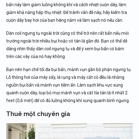
bẩn này làm giảm luồng không khí và cách nhiệt cuộn dây, làm
giảm khả năng hấp thụ nhiệt. Để tránh vấn đề này, hãy kiểm tra
cuộn dây bay hơi của bạn hàng năm và làm sạch nó nếu cần.
Dàn coil ngưng tụ ngoài trời cũng có thể trở nên rất bẩn nếu môi
trường ngoài trời nhiều bụi hoặc có tán lá gần đó. Bạn có thể dễ
dàng nhìn thấy dàn coil ngưng tụ và để ý xem bụi bẩn có bám
trên các vây của nó hay không.
Bạn nên hạn chế tối đa bụi bẩn, mảnh vụn gần bộ phận ngưng tụ.
Lỗ thông hơi của máy sấy, lá rụng và máy cắt cỏ đều là những
nguồn bụi bẩn và mảnh vụn tiềm ẩn. Làm sạch khu vực xung
quanh cuộn dây, loại bỏ mọi mảnh vụn và cắt tỉa tán lá ít nhất 2
feet (0,6 mét) để có đủ luồng không khí xung quanh bình ngưng.
Thuê một chuyên gia