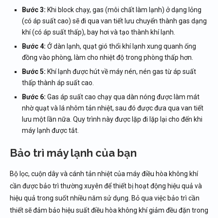
Bước 3:
Khi block chạy, gas (môi chất làm lạnh) ở dạng lỏng
(có áp suất cao) sẽ đi qua van tiết lưu chuyển thành gas dạng
khí (có áp suất thấp), bay hơi và tạo thành khí lạnh.
Bước 4:
Ở dàn lạnh, quạt gió thổi khí lạnh xung quanh ống
đồng vào phòng, làm cho nhiệt độ trong phòng thấp hơn.
Bước 5:
Khí lạnh được hút về máy nén, nén gas từ áp suất
thấp thành áp suất cao.
Bước 6:
Gas áp suất cao chạy qua dàn nóng được làm mát
nhờ quạt và lá nhôm tản nhiệt, sau đó được đưa qua van tiết
lưu một lần nữa. Quy trình này được lặp đi lặp lại cho đến khi
máy lạnh được tắt.
Bảo trì máy lạnh của bạn
Bộ lọc, cuộn dây và cánh tản nhiệt của máy điều hòa không khí
cần được bảo trì thường xuyên để thiết bị hoạt động hiệu quả và
hiệu quả trong suốt nhiều năm sử dụng. Bỏ qua việc bảo trì cần
thiết sẽ đảm bảo hiệu suất điều hòa không khí giảm đều đặn trong