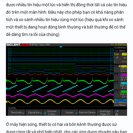
được nhiều tín hiệu một lúc và hiển thị đồng thời tất cả các tín hiệu
đó trên một màn hình. Điều này cho phép bạn có khả năng phân
tích và so sánh nhiều tín hiệu cùng một lúc (hiệu quả khi so sánh
một thiết bị đang hoạt động bình thường và bất thường để có thể
dễ dàng tìm ra lỗi của chúng).
Ở máy hiện sóng, thiết bị có hai và bốn kênh thường được sử
dụng rộng rãi và phổ biến nhất, cho các ứng dụng chuyên sâu bạn