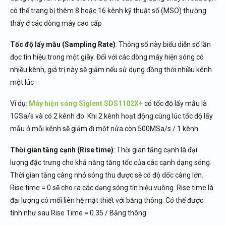
có thể trang bị thêm 8 hoặc 16 kênh kỹ thuật số (MSO) thường
thấy ở các dòng máy cao cấp
Tốc độ lấy mẫu (Sampling Rate)
: Thông số này biểu diễn số lần
đọc tín hiệu trong một giây. Đối với các dòng máy hiện sóng có
nhiều kênh, giá trị này sẽ giảm nếu sử dụng đồng thời nhiều kênh
một lúc
Ví dụ:
Máy hiện sóng Siglent SDS1102X+
có tốc độ lấy mẫu là
1GSa/s và có 2 kênh đo. Khi 2 kênh hoạt động cùng lúc tốc độ lấy
mẫu ở mỗi kênh sẽ giảm đi một nửa còn 500MSa/s / 1 kênh
Thời gian tăng cạnh (Rise time)
: Thời gian tăng cạnh là đại
lượng đặc trưng cho khả năng tăng tốc của các cạnh dạng sóng.
Thời gian tăng càng nhỏ sóng thu được sẽ có độ dốc càng lớn.
Rise time = 0 sẽ cho ra các dạng sóng tín hiệu vuông. Rise time là
đại lượng có mối liên hệ mật thiết với băng thông. Có thể được
tính như sau Rise Time = 0.35 / Băng thông