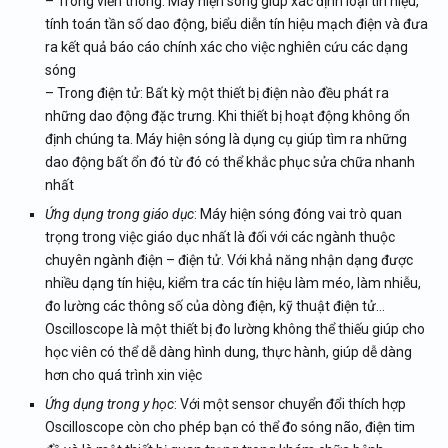
– Trong viễn thông: Máy hiện sóng giúp xác định loại tín hiệu,
tính toán tần số dao động, biểu diễn tín hiệu mạch điện và đưa
ra kết quả báo cáo chính xác cho việc nghiên cứu các dạng
sóng
– Trong điện tử: Bất kỳ một thiết bị điện nào đều phát ra
những dao động đặc trưng. Khi thiết bị hoạt động không ổn
định chúng ta. Máy hiện sóng là dụng cụ giúp tìm ra những
dao động bất ổn đó từ đó có thể khắc phục sửa chữa nhanh
nhất
Ứng dụng trong giáo dục
: Máy hiện sóng đóng vai trò quan
trọng trong việc giáo dục nhất là đối với các ngành thuộc
chuyên ngành điện – điện tử. Với khả năng nhận dạng được
nhiều dạng tín hiệu, kiểm tra các tín hiệu làm méo, làm nhiễu,
đo lường các thông số của dòng điện, kỹ thuật điện tử…
Oscilloscope là một thiết bị đo lường không thể thiếu giúp cho
học viên có thể dễ dàng hình dung, thực hành, giúp dễ dàng
hơn cho quá trình xin việc
Ứng dụng trong y học
: Với một sensor chuyển đổi thích hợp
Oscilloscope còn cho phép bạn có thể đo sóng não, điện tim