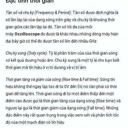
Đặc tính thời gian
Tần số và chu kỳ (Frequency & Period)
: Tần số được định nghĩa là
số lần lặp lại của dạng sóng trên giây và chu kỳ là khoảng thời
gian giữa các lần lặp lại đó. Tần số tối đa của mỗi
máy
Oscilloscope
đo được là khác nhau những dòng máy hiện
đại bây giờ có thể đo được tần số lên đến nhiều GHz
Chu kỳ xung (Duty cycle)
: Tỳ lệ phần trăm của của thời gian sóng
có kết quả dương hoặc âm. Chu kỳ xung là một tỷ lệ cho bạn biết
thời gian mà tín hiệu ở vị trí dương và vị trí âm
Thời gian tăng và giảm của sóng (Rise time & Fall time)
: Sóng tín
hiệu không thể ngay lập tức đi từ 0V đến 5V, nó cần phải có thời
gian để tăng lên. Thời gian sóng đi từ một điểm thấp đến một
điểm cao được gọi là thời gian tăng của dạng sóng (Rise time) và
ngược lại gọi là thời gian giảm của dạng sóng (Fall time). Những
đặc điểm này rất quan trọng trong việc xem xét và phân tích tốc
độ của một mạch điện có tín hiệu