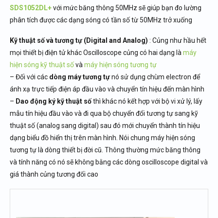
SDS1052DL+
với mức băng thông 50MHz sẽ giúp bạn đo lường
phân tích được các dạng sóng có tần số từ 50MHz trở xuống
Kỹ thuật số và tương tự (Digital and Analog)
: Củng như hầu hết
mọi thiết bị điện tử khác Oscilloscope củng có hai dạng là
máy
hiện sóng kỹ thuật số
và
máy hiện sóng tương tự
– Đối với các
dòng máy tương tự
nó sử dụng chùm electron để
ánh xạ trực tiếp điện áp đầu vào và chuyển tín hiệu đến màn hình
–
Dao động ký kỹ thuật số
thì khác nó kết hợp với bộ vi xử lý, lấy
mẫu tín hiệu đầu vào và đi qua bộ chuyển đổi tương tự sang kỹ
thuật số (analog sang digital) sau đó mới chuyển thành tín hiệu
dạng biểu đồ hiển thị trên màn hình. Nói chung máy hiện sóng
tương tự là dòng thiết bị đời cũ. Thông thường mức băng thông
và tính năng có nó sẽ không bằng các dòng oscilloscope digital và
giá thành củng tương đối cao