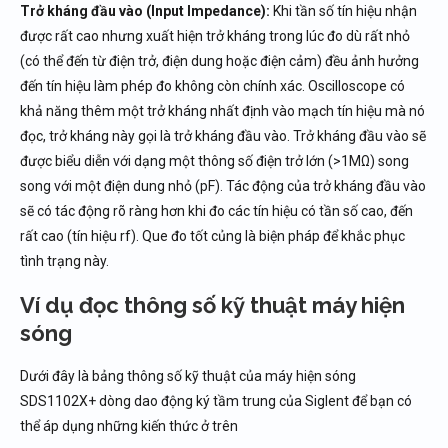
Trở kháng đầu vào (Input Impedance):
Khi tần số tín hiệu nhận
được rất cao nhưng xuất hiện trở kháng trong lúc đo dù rất nhỏ
(có thể đến từ điện trở, điện dung hoặc điện cảm) đều ảnh hưởng
đến tín hiệu làm phép đo không còn chính xác. Oscilloscope có
khả năng thêm một trở kháng nhất định vào mạch tín hiệu mà nó
đọc, trở kháng này gọi là trở kháng đầu vào. Trở kháng đầu vào sẽ
được biểu diễn với dạng một thông số điện trở lớn (>1MΩ) song
song với một điện dung nhỏ (pF). Tác động của trở kháng đầu vào
sẽ có tác động rõ ràng hơn khi đo các tín hiệu có tần số cao, đến
rất cao (tín hiệu rf). Que đo tốt củng là biện pháp để khắc phục
tình trạng này.
Ví dụ đọc thông số kỹ thuật máy hiện
sóng
Dưới đây là bảng thông số kỹ thuật của máy hiện sóng
SDS1102X+ dòng dao động ký tầm trung của Siglent để bạn có
thể áp dụng những kiến thức ở trên