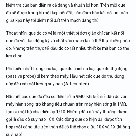
kiểm tra của bạn diễn ra dễ dàng và thuận lợi hơn. Trên mỗi que
đo sẽ được trang bị một kẹp nối đất, cần đảm bảo kết nối an toàn
giữa kẹp này tới điểm nối đất trên mạch đang thử
Thoạt nhìn, que đo có vẻ là một thiết bị đơn giản chỉ cần kết nối
que đo với dao động ký và chốt vào mạch là có thể thực hiện phép
đo. Nhưng trên thực tế, đầu do có rất nhiều thiết kế mà bạn có thể
lựa chọn
Phổ biến nhất trong các loại que đo chinh là loại que đo thụ động
(passive probe) đi kèm theo máy. Hầu hết các que đo thụ động
này đều có một lượng suy hao (Attenuated).
Hầu hết các que đo đều có điện trở là 9MΩ. Khi kết nối đầu dò với
máy hiện sóng, trở kháng tiêu chuẩn trên máy hiện sóng là 1MΩ,
tạo ra một bộ chia điện áp 1/10. Những đầu dò này thường được
gọi là đầu dò suy hao 10X. Các dòng que đo hiện đại được tích
hợp một công tắc trên thân để có thể chọn giữa 10X và 1X (không
suy hao)