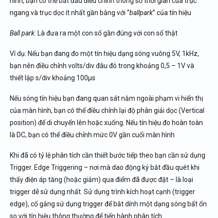
hình, bạn có thể bắt đầu điều chỉnh thông số thời gian của trục
ngang và trục dọc ít nhất gần bằng với “
ballpark
” của tín hiệu
Ball park
: Là đưa ra một con số gần đúng với con số thật
Ví dụ: Nếu bạn đang đo một tín hiệu dạng sóng vuông 5V, 1kHz,
bạn nên điều chỉnh volts/div đâu đó trong khoảng 0,5 – 1V và
thiết lập s/div khoảng 100µs
Nếu sóng tín hiệu bạn đang quan sát nằm ngoài phạm vi hiển thị
của màn hình, bạn có thể điều chỉnh lại độ phân giải dọc (Vertical
position) để di chuyển lên hoặc xuống. Nếu tín hiệu đo hoàn toàn
là DC, bạn có thể điều chỉnh mức 0V gần cuối màn hình
Khi đã có tỷ lệ phân tích cần thiết bước tiếp theo bạn cần sử dụng
Trigger. Edge Triggering – nơi mà dao động ký bắt đầu quét khi
thấy điện áp tăng (hoặc giảm) qua điểm đã được đặt – là loại
trigger dễ sử dụng nhất. Sử dụng trình kích hoạt cạnh (trigger
edge), cố gắng sử dụng trigger để bắt dính một dạng sóng bất ổn
so với tín hiệu thông thường để tiến hành phân tích