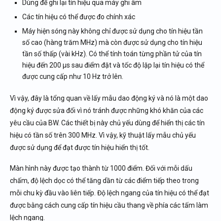
Dùng để ghi lại tín hiệu qua máy ghi âm
Các tín hiệu có thể được đo chính xác
Máy hiện sóng này không chỉ được sử dụng cho tín hiệu tần
số cao (hàng trăm MHz) mà còn được sử dụng cho tín hiệu
tần số thấp (vài kHz). Có thể tính toán từng phần tử của tín
hiệu đến 200 µs sau điểm đặt và tốc độ lặp lại tín hiệu có thể
được cung cấp như 10 Hz trở lên.
Vì vậy, đây là tổng quan về lấy mẫu dao động ký và nó là một dao
động ký được sửa đổi vì nó tránh được những khó khăn của các
yêu cầu của BW. Các thiết bị này chủ yếu dùng để hiển thị các tín
hiệu có tần số trên 300 MHz. Vì vậy, kỹ thuật lấy mẫu chủ yếu
được sử dụng để đạt được tín hiệu hiển thị tốt.
Màn hình này được tạo thành từ 1000 điểm. Đối với mỗi dấu
chấm, độ lệch dọc có thể tăng dần từ các điểm tiếp theo trong
mỗi chu kỳ đầu vào liên tiếp. Độ lệch ngang của tín hiệu có thể đạt
được bằng cách cung cấp tín hiệu cầu thang về phía các tấm làm
lệch ngang.