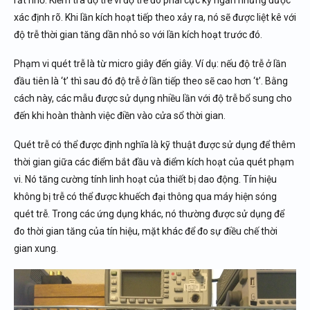
rất nhỏ. Kiểm tra độ trễ vì độ trễ đó phải cực kỳ ngắn nhưng được
xác định rõ. Khi lần kích hoạt tiếp theo xảy ra, nó sẽ được liệt kê với
độ trễ thời gian tăng dần nhỏ so với lần kích hoạt trước đó.
Phạm vi quét trễ là từ micro giây đến giây. Ví dụ: nếu độ trễ ở lần
đầu tiên là ‘t’ thì sau đó độ trễ ở lần tiếp theo sẽ cao hơn ‘t’. Bằng
cách này, các mẫu được sử dụng nhiều lần với độ trễ bổ sung cho
đến khi hoàn thành việc điền vào cửa sổ thời gian.
Quét trễ có thể được định nghĩa là kỹ thuật được sử dụng để thêm
thời gian giữa các điểm bắt đầu và điểm kích hoạt của quét phạm
vi. Nó tăng cường tính linh hoạt của thiết bị dao động. Tín hiệu
không bị trễ có thể được khuếch đại thông qua máy hiện sóng
quét trễ. Trong các ứng dụng khác, nó thường được sử dụng để
đo thời gian tăng của tín hiệu, mặt khác để đo sự điều chế thời
gian xung.