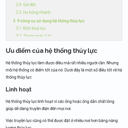
Giá đắt
Hư hỏng nhanh
9 công cụ sử dụng hệ thống thủy lực
Kích thuỷ lực
Thang máy ô tô
Phanh thuỷ lực
Ưu điểm của hệ thống thủy lực
Máy xúc
Máy ép thủy lực
Hệ thống thủy lực làm được điều mà rất nhiều người cần. Nhưng
Xe ben
mỗi hệ thống có điểm tốt của nó. Dưới đây là một số điều tốt về hệ
Máy mài phẳng
thống thủy lực:
Máy bào
Linh hoạt
Máy uốn thủy lực
Hệ thống thuỷ lực hoạt động như thế nào?
Hệ thống thủy lực linh hoạt vì các ống hoặc ống dẫn chất lỏng
Địa chỉ cung cấp các sản phẩm sử dụng hệ thống
giúp dễ dàng truyền điện đến mọi nơi.
thuỷ lực
Việc truyền lực cũng có thể được đặt ở nhiều nơi hơn bằng năng
lượng thủy lực.