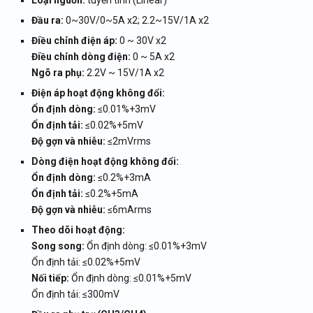
Loại nguồn:
tuyến tính (Linear)
Đầu ra:
0~30V/0~5A x2; 2.2~15V/1A x2
Điều chỉnh điện áp:
0 ~ 30V x2
Điều chỉnh dòng điện:
0 ~ 5A x2
Ngõ ra phụ:
2.2V ~ 15V/1A x2
Điện áp hoạt động không đổi:
Ổn định dòng:
≤0.01%+3mV
Ổn định tải:
≤0.02%+5mV
Độ gợn và nhiễu:
≤2mVrms
Dòng điện hoạt động không đổi:
Ổn định dòng:
≤0.2%+3mA
Ổn định tải:
≤0.2%+5mA
Độ gợn và nhiễu:
≤6mArms
Theo dõi hoạt động:
Song song:
Ổn định dòng: ≤0.01%+3mV
Ổn định tải: ≤0.02%+5mV
Nối tiếp:
Ổn định dòng: ≤0.01%+5mV
Ổn định tải: ≤300mV