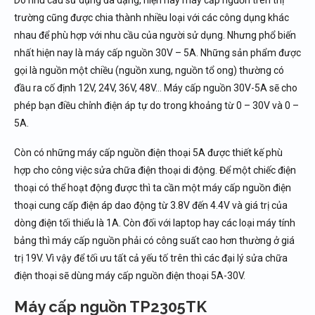
Do nhu cầu sử dụng đa dạng, hiện nay máy cấp nguồn trên thị
trường cũng được chia thành nhiều loại với các công dụng khác
nhau để phù hợp với nhu cầu của người sử dụng. Nhưng phổ biến
nhất hiện nay là máy cấp nguồn 30V – 5A. Những sản phẩm được
gọi là nguồn một chiều (nguồn xung, nguồn tổ ong) thường có
đầu ra cố định 12V, 24V, 36V, 48V… Máy cấp nguồn 30V-5A sẽ cho
phép bạn điều chỉnh điện áp tự do trong khoảng từ 0 – 30V và 0 –
5A.
Còn có những máy cấp nguồn điện thoại 5A được thiết kế phù
hợp cho công việc sửa chữa điện thoại di động. Để một chiếc điện
thoại có thể hoạt động được thì ta cần một máy cấp nguồn điện
thoại cung cấp điện áp dao động từ 3.8V đến 4.4V và giá trị của
dòng điện tối thiểu là 1A. Còn đối với laptop hay các loại máy tính
bảng thì máy cấp nguồn phải có công suất cao hơn thường ở giá
trị 19V. Vì vậy để tối ưu tất cả yếu tố trên thì các đại lý sửa chữa
điện thoại sẽ dùng máy cấp nguồn điện thoại 5A-30V.
Máy cấp nguồn TP2305TK