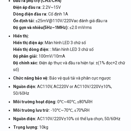
Đầu ra phụ trợ (CH3/CH4)
Điện áp đầu ra:
2.2V~15V
Dòng điện đầu ra:
Cố định 1A
Ổn định tải:
≤25mV@110V/220Vac đánh giá đầu ra
Độ gợn và nhiễu(5Hz~1MHz):
≤2.0 mVrms
Hiển thị:
Hiển thị điện áp:
Màn hình LED 3 chữ số
Hiển thị dòng điện: :
Màn hình LED 3 chữ số
Độ phân giải:
100mV/10mA
Độ chính xác:
Điện áp thực và đầu ra hiện tại: ±(1% đọc+2 chữ
số)
Chức năng bảo vệ:
Bảo vệ quá tải và phân cực ngược
Nguồn điện:
AC110V, AC220V or AC110V/220V±10%,
50/60Hz
Môi trường hoạt động:
0℃~40℃, ≤80%RH
Môi trường lưu trữ:
-10℃~70℃, ≤70%RH
Nguồn điện:
AC110V/220V±10% có thể lựa chọn, 50/60Hz
Trọng lượng:
10kg