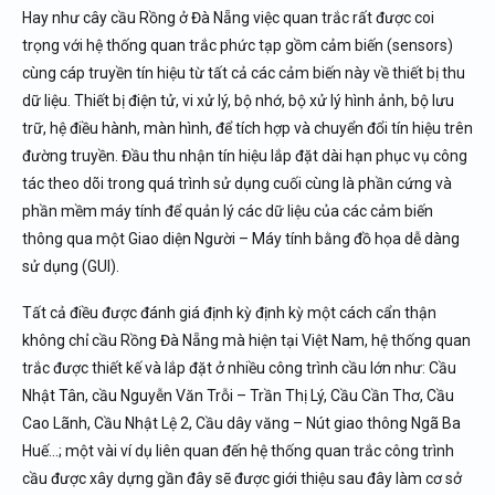
Hay như cây cầu Rồng ở Đà Nẵng việc quan trắc rất được coi
trọng với hệ thống quan trắc phức tạp gồm cảm biến (sensors)
cùng cáp truyền tín hiệu từ tất cả các cảm biến này về thiết bị thu
dữ liệu. Thiết bị điện tử, vi xử lý, bộ nhớ, bộ xử lý hình ảnh, bộ lưu
trữ, hệ điều hành, màn hình, để tích hợp và chuyển đổi tín hiệu trên
đường truyền. Đầu thu nhận tín hiệu lắp đặt dài hạn phục vụ công
tác theo dõi trong quá trình sử dụng cuối cùng là phần cứng và
phần mềm máy tính để quản lý các dữ liệu của các cảm biến
thông qua một Giao diện Người – Máy tính bằng đồ họa dễ dàng
sử dụng (GUI).
Tất cả điều được đánh giá định kỳ định kỳ một cách cẩn thận
không chỉ cầu Rồng Đà Nẵng mà hiện tại Việt Nam, hệ thống quan
trắc được thiết kế và lắp đặt ở nhiều công trình cầu lớn như: Cầu
Nhật Tân, cầu Nguyễn Văn Trỗi – Trần Thị Lý, Cầu Cần Thơ, Cầu
Cao Lãnh, Cầu Nhật Lệ 2, Cầu dây văng – Nút giao thông Ngã Ba
Huế…; một vài ví dụ liên quan đến hệ thống quan trắc công trình
cầu được xây dựng gần đây sẽ được giới thiệu sau đây làm cơ sở