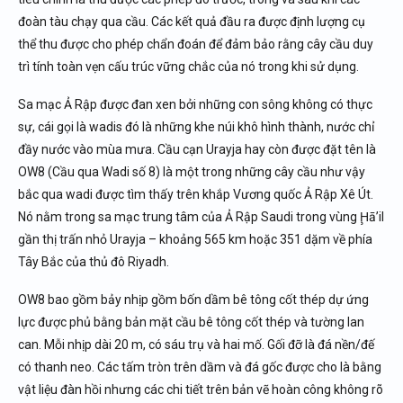
đoàn tàu chạy qua cầu. Các kết quả đầu ra được định lượng cụ
thể thu được cho phép chẩn đoán để đảm bảo rằng cây cầu duy
trì tính toàn vẹn cấu trúc vững chắc của nó trong khi sử dụng.
Sa mạc Ả Rập được đan xen bởi những con sông không có thực
sự, cái gọi là wadis đó là những khe núi khô hình thành, nước chỉ
đầy nước vào mùa mưa. Cầu cạn Urayja hay còn được đặt tên là
OW8 (Cầu qua Wadi số 8) là một trong những cây cầu như vậy
bắc qua wadi được tìm thấy trên khắp Vương quốc Ả Rập Xê Út.
Nó nằm trong sa mạc trung tâm của Ả Rập Saudi trong vùng Ḩāʼil
gần thị trấn nhỏ Urayja – khoảng 565 km hoặc 351 dặm về phía
Tây Bắc của thủ đô Riyadh.
OW8 bao gồm bảy nhịp gồm bốn dầm bê tông cốt thép dự ứng
lực được phủ bằng bản mặt cầu bê tông cốt thép và tường lan
can. Mỗi nhịp dài 20 m, có sáu trụ và hai mố. Gối đỡ là đá nền/đế
có thanh neo. Các tấm tròn trên dầm và đá gốc được cho là bằng
vật liệu đàn hồi nhưng các chi tiết trên bản vẽ hoàn công không rõ