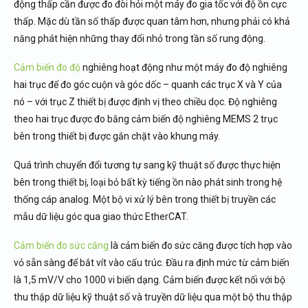
động thấp cần được đo đòi hỏi một máy đo gia tốc với độ ồn cực
thấp. Mặc dù tần số thấp được quan tâm hơn, nhưng phải có khả
năng phát hiện những thay đổi nhỏ trong tần số rung động.
Cảm biến đo độ
nghiêng hoạt động như một máy đo độ nghiêng
hai trục để đo góc cuộn và góc dốc – quanh các trục X và Y của
nó – với trục Z thiết bị được định vị theo chiều dọc. Độ nghiêng
theo hai trục được đo bằng cảm biến độ nghiêng MEMS 2 trục
bên trong thiết bị được gắn chặt vào khung máy.
Quá trình chuyển đổi tương tự sang kỹ thuật số được thực hiện
bên trong thiết bị, loại bỏ bất kỳ tiếng ồn nào phát sinh trong hệ
thống cáp analog. Một bộ vi xử lý bên trong thiết bị truyền các
mẫu dữ liệu góc qua giao thức EtherCAT.
Cảm biến đo sức căng
là cảm biến đo sức căng được tích hợp vào
vỏ sẵn sàng để bắt vít vào cấu trúc. Đầu ra định mức từ cảm biến
là 1,5 mV/V cho 1000 vi biến dạng. Cảm biến được kết nối với bộ
thu thập dữ liệu kỹ thuật số và truyền dữ liệu qua một bộ thu thập