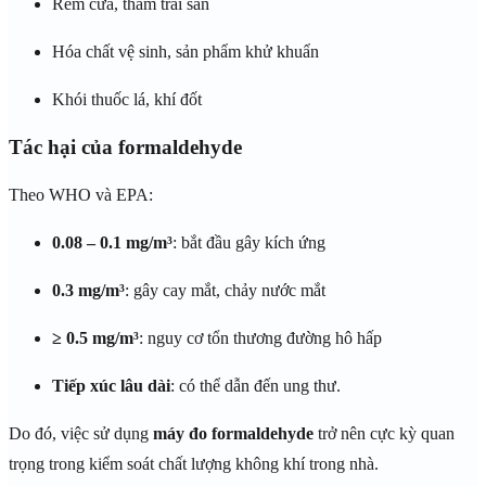
Rèm cửa, thảm trải sàn
Hóa chất vệ sinh, sản phẩm khử khuẩn
Khói thuốc lá, khí đốt
Tác hại của formaldehyde
Theo WHO và EPA:
0.08 – 0.1 mg/m³
: bắt đầu gây kích ứng
0.3 mg/m³
: gây cay mắt, chảy nước mắt
≥ 0.5 mg/m³
: nguy cơ tổn thương đường hô hấp
Tiếp xúc lâu dài
: có thể dẫn đến ung thư.
Do đó, việc sử dụng
máy đo formaldehyde
trở nên cực kỳ quan
trọng trong kiểm soát chất lượng không khí trong nhà.