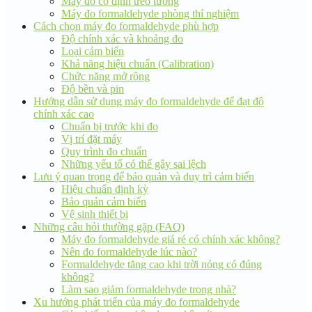
Máy đo cố định treo tường
Máy đo formaldehyde phòng thí nghiệm
Cách chọn máy đo formaldehyde phù hợp
Độ chính xác và khoảng đo
Loại cảm biến
Khả năng hiệu chuẩn (Calibration)
Chức năng mở rộng
Độ bền và pin
Hướng dẫn sử dụng máy đo formaldehyde để đạt độ
chính xác cao
Chuẩn bị trước khi đo
Vị trí đặt máy
Quy trình đo chuẩn
Những yếu tố có thể gây sai lệch
Lưu ý quan trọng để bảo quản và duy trì cảm biến
Hiệu chuẩn định kỳ
Bảo quản cảm biến
Vệ sinh thiết bị
Những câu hỏi thường gặp (FAQ)
Máy đo formaldehyde giá rẻ có chính xác không?
Nên đo formaldehyde lúc nào?
Formaldehyde tăng cao khi trời nóng có đúng
không?
Làm sao giảm formaldehyde trong nhà?
Xu hướng phát triển của máy đo formaldehyde