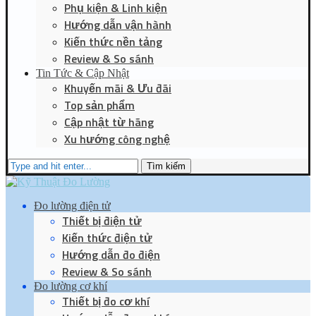
Phụ kiện & Linh kiện
Hướng dẫn vận hành
Kiến thức nền tảng
Review & So sánh
Tin Tức & Cập Nhật
Khuyến mãi & Ưu đãi
Top sản phẩm
Cập nhật từ hãng
Xu hướng công nghệ
Tìm kiếm
Đo lường điện tử
Thiết bị điện tử
Kiến thức điện tử
Hướng dẫn đo điện
Review & So sánh
Đo lường cơ khí
Thiết bị đo cơ khí