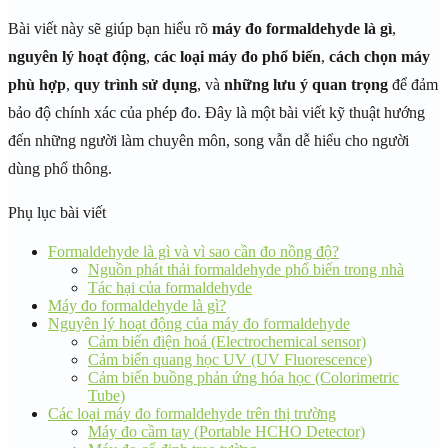
Bài viết này sẽ giúp bạn hiểu rõ
máy đo formaldehyde là gì
,
nguyên lý hoạt động
,
các loại máy đo phổ biến
,
cách chọn máy
phù hợp
,
quy trình sử dụng
, và
những lưu ý quan trọng
để đảm
bảo độ chính xác của phép đo. Đây là một bài viết kỹ thuật hướng
đến những người làm chuyên môn, song vẫn dễ hiểu cho người
dùng phổ thông.
Phụ lục bài viết
Formaldehyde là gì và vì sao cần đo nồng độ?
Nguồn phát thải formaldehyde phổ biến trong nhà
Tác hại của formaldehyde
Máy đo formaldehyde là gì?
Nguyên lý hoạt động của máy đo formaldehyde
Cảm biến điện hoá (Electrochemical sensor)
Cảm biến quang học UV (UV Fluorescence)
Cảm biến buồng phản ứng hóa học (Colorimetric
Tube)
Các loại máy đo formaldehyde trên thị trường
Máy đo cầm tay (Portable HCHO Detector)