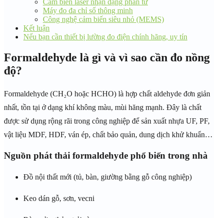
Cảm biến laser nhận dạng phân tử
Máy đo đa chỉ số thông minh
Công nghệ cảm biến siêu nhỏ (MEMS)
Kết luận
Nếu bạn cần thiết bị lường đo điện chính hãng, uy tín
Formaldehyde là gì và vì sao cần đo nồng
độ?
Formaldehyde (CH₂O hoặc HCHO) là hợp chất aldehyde đơn giản
nhất, tồn tại ở dạng khí không màu, mùi hăng mạnh. Đây là chất
được sử dụng rộng rãi trong công nghiệp để sản xuất nhựa UF, PF,
vật liệu MDF, HDF, ván ép, chất bảo quản, dung dịch khử khuẩn…
Nguồn phát thải formaldehyde phổ biến trong nhà
Đồ nội thất mới (tủ, bàn, giường bằng gỗ công nghiệp)
Keo dán gỗ, sơn, vecni