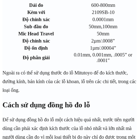
Dải đo
600-800mm
Kèm với
2109SB-10
Độ chính xác
0.0001mm
Sub đầu đo
50mm,100mm
Mic Head Travel
50mm
Độ chính xác
2µm/.0008”
Độ ổn định
1µm/.00004”
0.01mm, 0.001mm, .0005” or
Độ phân giải
.0001″
Ngoài ra có thể sử dụng thước đo lỗ Mitutoyo để đo kích thước,
đường kính, bán kính của các lỗ khoan, lỗ trên các chi tiết, trong các
loại ống.
Cách sử dụng đồng hồ đo lỗ
Để sử dụng đồng hồ đo lỗ một cách hiệu quả nhất, trước tiên người
dùng cần phải xác định kích thước của lỗ nhỏ nhất và lớn nhất mà
người dùng cần đo vì mỗi loại thiết bị đo này chỉ đo được trong một