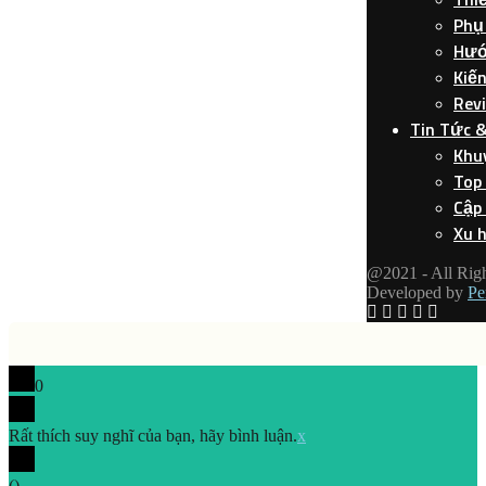
Phụ 
Hướ
Kiế
Rev
Tin Tức 
Khu
Top
Cập
Xu 
@2021 - All Rig
Developed by
Pe
0
Rất thích suy nghĩ của bạn, hãy bình luận.
x
(
)