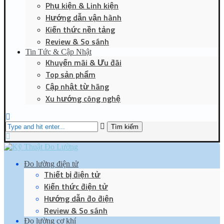
Phụ kiện & Linh kiện
Hướng dẫn vận hành
Kiến thức nền tảng
Review & So sánh
Tin Tức & Cập Nhật
Khuyến mãi & Ưu đãi
Top sản phẩm
Cập nhật từ hãng
Xu hướng công nghệ
Tìm kiếm
Đo lường điện tử
Thiết bị điện tử
Kiến thức điện tử
Hướng dẫn đo điện
Review & So sánh
Đo lường cơ khí