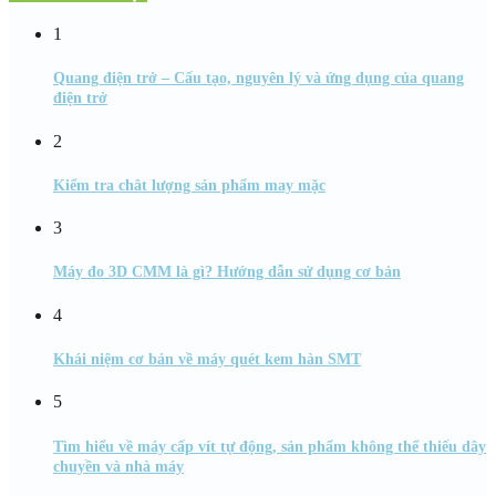
1
Quang điện trở – Cấu tạo, nguyên lý và ứng dụng của quang
điện trở
2
Kiểm tra chât lượng sản phẩm may mặc
3
Máy đo 3D CMM là gì? Hướng dẫn sử dụng cơ bản
4
Khái niệm cơ bản về máy quét kem hàn SMT
5
Tìm hiểu về máy cấp vít tự động, sản phẩm không thể thiếu dây
chuyền và nhà máy