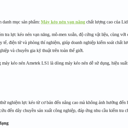
 danh mục sản phẩm:
Máy kéo nén vạn năng
chất lượng cao của Lid
ểm tra lực kéo nén vạn năng, mô-men xoắn, độ cứng vật liệu, cùng với
 y tế, điện tử và phòng thí nghiệm, giúp doanh nghiệp kiểm soát chất l
iệp và chuyên gia kỹ thuật trên toàn thế giới.
 máy kéo nén Ametek LS1 là dòng máy kéo nén dễ sử dụng, hiệu suất c
thử nghiệm lực kéo từ cơ bản đến nâng cao mà không ảnh hưởng đến hiệ
cứu đến dây chuyền sản xuất công nghiệp, đáp ứng nhu cầu kiểm tra c
 dạng