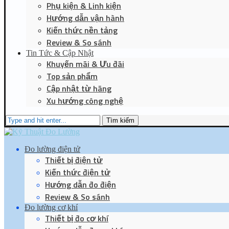
Phụ kiện & Linh kiện
Hướng dẫn vận hành
Kiến thức nền tảng
Review & So sánh
Tin Tức & Cập Nhật
Khuyến mãi & Ưu đãi
Top sản phẩm
Cập nhật từ hãng
Xu hướng công nghệ
Tìm kiếm
Đo lường điện tử
Thiết bị điện tử
Kiến thức điện tử
Hướng dẫn đo điện
Review & So sánh
Đo lường cơ khí
Thiết bị đo cơ khí