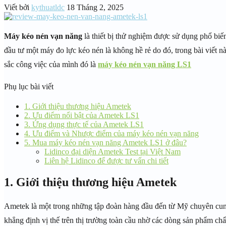
Viết bởi
kythuatldc
18 Tháng 2, 2025
Máy kéo nén vạn năng
là thiết bị thử nghiệm được sử dụng phổ biế
đầu tư một máy đo lực kéo nén là không hề rẻ do đó, trong bài viết nà
sắc công việc của mình đó là
máy kéo nén vạn năng LS1
Phụ lục bài viết
1. Giới thiệu thương hiệu Ametek
2. Ưu điểm nổi bật của Ametek LS1
3. Ứng dụng thực tế của Ametek LS1
4. Ưu điểm và Nhược điểm của máy kéo nén vạn năng
5. Mua máy kéo nén vạn năng Ametek LS1 ở đâu?
Lidinco đại diện Ametek Test tại Việt Nam
Liên hệ Lidinco để được tư vấn chi tiết
1. Giới thiệu thương hiệu Ametek
Ametek là một trong những tập đoàn hàng đầu đến từ Mỹ chuyên cung
khẳng định vị thế trên thị trường toàn cầu nhờ các dòng sản phẩm ch