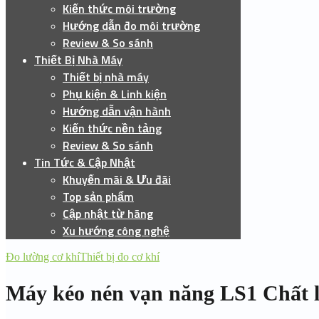
Kiến thức môi trường
Hướng dẫn đo môi trường
Review & So sánh
Thiết Bị Nhà Máy
Thiết bị nhà máy
Phụ kiện & Linh kiện
Hướng dẫn vận hành
Kiến thức nền tảng
Review & So sánh
Tin Tức & Cập Nhật
Khuyến mãi & Ưu đãi
Top sản phẩm
Cập nhật từ hãng
Xu hướng công nghệ
Đo lường cơ khí
Thiết bị đo cơ khí
Máy kéo nén vạn năng LS1 Chất l