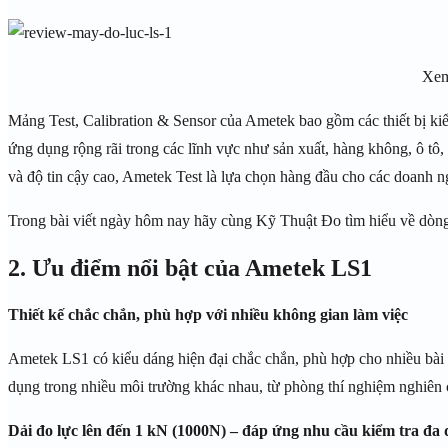
Xem
Mảng Test, Calibration & Sensor của Ametek bao gồm các thiết bị ki
ứng dụng rộng rãi trong các lĩnh vực như sản xuất, hàng không, ô tô,
và độ tin cậy cao, Ametek Test là lựa chọn hàng đầu cho các doanh ngh
Trong bài viết ngày hôm nay hãy cùng Kỹ Thuật Đo tìm hiểu về dòng
2. Ưu điểm nổi bật của Ametek LS1
Thiết kế chắc chắn, phù hợp với nhiều không gian làm việc
Ametek LS1 có kiểu dáng hiện đại chắc chắn, phù hợp cho nhiều bài 
dụng trong nhiều môi trường khác nhau, từ phòng thí nghiệm nghiên 
Dải đo lực lên đến 1 kN (1000N) – đáp ứng nhu cầu kiểm tra đa