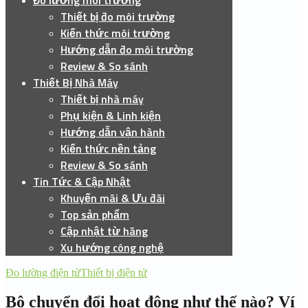
Đo lường môi trường
Thiết bị đo môi trường
Kiến thức môi trường
Hướng dẫn đo môi trường
Review & So sánh
Thiết Bị Nhà Máy
Thiết bị nhà máy
Phụ kiện & Linh kiện
Hướng dẫn vận hành
Kiến thức nền tảng
Review & So sánh
Tin Tức & Cập Nhật
Khuyến mãi & Ưu đãi
Top sản phẩm
Cập nhật từ hãng
Xu hướng công nghệ
Đo lường điện tử
Thiết bị điện tử
Bộ chuyển đổi hoạt động như thế nào? Ví