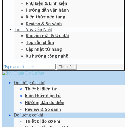
Phụ kiện & Linh kiện
Hướng dẫn vận hành
Kiến thức nền tảng
Review & So sánh
Tin Tức & Cập Nhật
Khuyến mãi & Ưu đãi
Top sản phẩm
Cập nhật từ hãng
Xu hướng công nghệ
Tìm kiếm
Đo lường điện tử
Thiết bị điện tử
Kiến thức điện tử
Hướng dẫn đo điện
Review & So sánh
Đo lường cơ khí
Thiết bị đo cơ khí