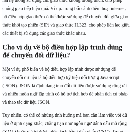
hai hệ thống sử dụng các giao thức không tương thích, cho phép
chúng giao tiếp hiệu quả. Ví dụ: trong bối cảnh điện thoại internet,
bộ điều hợp giao thức có thể được sử dụng để chuyển đổi giữa giao
thức khởi tạo phiên (SIP) và giao thức H.323, cho phép liên lạc giữa
các thiết bị sử dụng các giao thức khác nhau.
Cho ví dụ về bộ điều hợp lập trình dùng
để chuyển đổi dữ liệu?
Một ví dụ phổ biến về bộ điều hợp lập trình được sử dụng để
chuyển đổi dữ liệu là bộ điều hợp ký hiệu đối tượng JavaScript
(JSON). JSON là định dạng trao đổi dữ liệu được sử dụng rộng rãi
và nhiều ngôn ngữ lập trình có hỗ trợ tích hợp để phân tích cú pháp
và thao tác dữ liệu JSON.
Tuy nhiên, có thể có những tình huống mà bạn cần làm việc với dữ
liệu ở định dạng khác, chẳng hạn như ngôn ngữ đánh dấu mở rộng
(XML) hoặc giá trị được phân tách bằng dấu phẩy (CSV). Trong