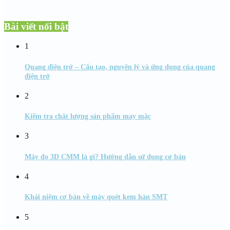
Bài viết nổi bật
1
Quang điện trở – Cấu tạo, nguyên lý và ứng dụng của quang
điện trở
2
Kiểm tra chât lượng sản phẩm may mặc
3
Máy đo 3D CMM là gì? Hướng dẫn sử dụng cơ bản
4
Khái niệm cơ bản về máy quét kem hàn SMT
5