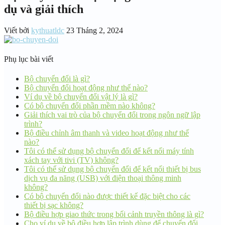
dụ và giải thích
Viết bởi
kythuatldc
23 Tháng 2, 2024
Phụ lục bài viết
Bộ chuyển đổi là gì?
Bộ chuyển đổi hoạt động như thế nào?
Ví dụ về bộ chuyển đổi vật lý là gì?
Có bộ chuyển đổi phần mềm nào không?
Giải thích vai trò của bộ chuyển đổi trong ngôn ngữ lập
trình?
Bộ điều chỉnh âm thanh và video hoạt động như thế
nào?
Tôi có thể sử dụng bộ chuyển đổi để kết nối máy tính
xách tay với tivi (TV) không?
Tôi có thể sử dụng bộ chuyển đổi để kết nối thiết bị bus
dịch vụ đa năng (USB) với điện thoại thông minh
không?
Có bộ chuyển đổi nào được thiết kế đặc biệt cho các
thiết bị sạc không?
Bộ điều hợp giao thức trong bối cảnh truyền thông là gì?
Cho ví dụ về bộ điều hợp lập trình dùng để chuyển đổi