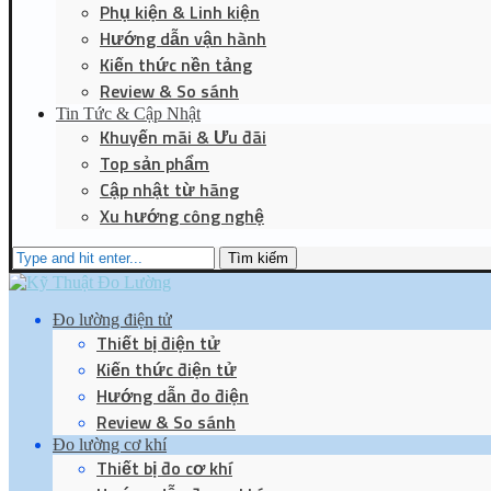
Phụ kiện & Linh kiện
Hướng dẫn vận hành
Kiến thức nền tảng
Review & So sánh
Tin Tức & Cập Nhật
Khuyến mãi & Ưu đãi
Top sản phẩm
Cập nhật từ hãng
Xu hướng công nghệ
Tìm kiếm
Đo lường điện tử
Thiết bị điện tử
Kiến thức điện tử
Hướng dẫn đo điện
Review & So sánh
Đo lường cơ khí
Thiết bị đo cơ khí