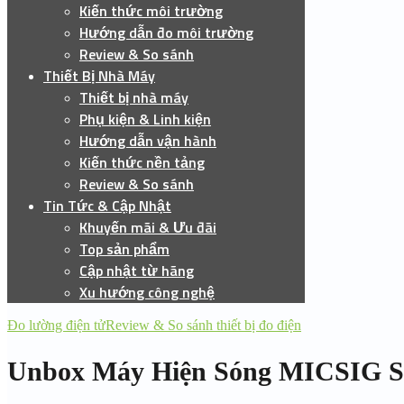
Kiến thức môi trường
Hướng dẫn đo môi trường
Review & So sánh
Thiết Bị Nhà Máy
Thiết bị nhà máy
Phụ kiện & Linh kiện
Hướng dẫn vận hành
Kiến thức nền tảng
Review & So sánh
Tin Tức & Cập Nhật
Khuyến mãi & Ưu đãi
Top sản phẩm
Cập nhật từ hãng
Xu hướng công nghệ
Đo lường điện tử
Review & So sánh thiết bị đo điện
Unbox Máy Hiện Sóng MICSIG 