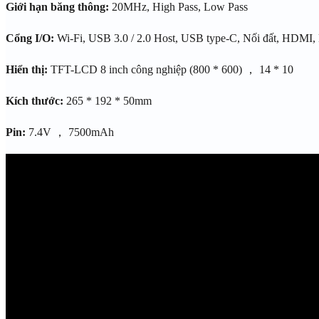
Giới hạn băng thông:
20MHz, High Pass, Low Pass
Cổng I/O:
Wi-Fi, USB 3.0 / 2.0 Host, USB type-C, Nối đất, HDMI, 
Hiển thị:
TFT-LCD 8 inch công nghiệp (800 * 600) ， 14 * 10
Kích thước:
265 * 192 * 50mm
Pin:
7.4V ， 7500mAh