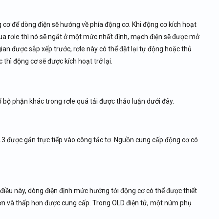
ng cơ để dòng điện sẽ hướng về phía động cơ. Khi động cơ kích hoạt
qua rơle thì nó sẽ ngắt ở một mức nhất định, mạch điện sẽ được mở
n được sắp xếp trước, rơle này có thể đặt lại tự động hoặc thủ
 thì động cơ sẽ được kích hoạt trở lại.
 bộ phận khác trong rơle quá tải được thảo luận dưới đây.
& L3 được gắn trực tiếp vào công tắc tơ. Nguồn cung cấp động cơ có
iều này, dòng điện định mức hướng tới động cơ có thể được thiết
 hơn và thấp hơn được cung cấp. Trong OLD điện tử, một núm phụ