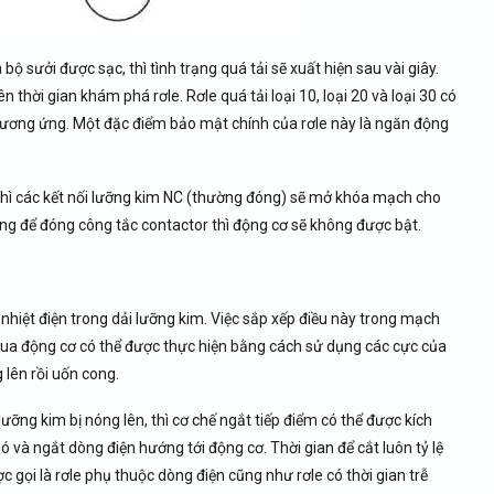
ộ sưởi được sạc, thì tình trạng quá tải sẽ xuất hiện sau vài giây.
n thời gian khám phá rơle. Rơle quá tải loại 10, loại 20 và loại 30 có
tương ứng. Một đặc điểm bảo mật chính của rơle này là ngăn động
, thì các kết nối lưỡng kim NC (thường đóng) sẽ mở khóa mạch cho
ộng để đóng công tắc contactor thì động cơ sẽ không được bật.
 nhiệt điện trong dải lưỡng kim. Việc sắp xếp điều này trong mạch
qua động cơ có thể được thực hiện bằng cách sử dụng các cực của
g lên rồi uốn cong.
lưỡng kim bị nóng lên, thì cơ chế ngắt tiếp điểm có thể được kích
ó và ngắt dòng điện hướng tới động cơ. Thời gian để cắt luôn tỷ lệ
c gọi là rơle phụ thuộc dòng điện cũng như rơle có thời gian trễ