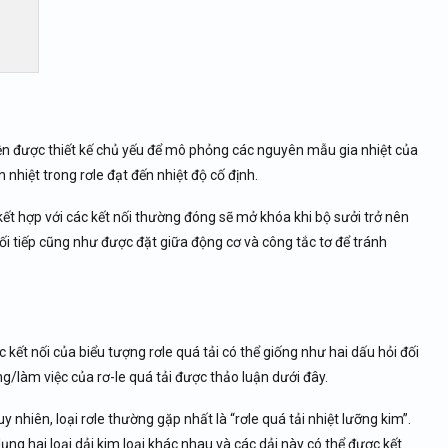
 điện được thiết kế chủ yếu để mô phỏng các nguyên mẫu gia nhiệt của
 nhiệt trong rơle đạt đến nhiệt độ cố định.
i kết hợp với các kết nối thường đóng sẽ mở khóa khi bộ sưởi trở nên
nối tiếp cũng như được đặt giữa động cơ và công tắc tơ để tránh
c kết nối của biểu tượng rơle quá tải có thể giống như hai dấu hỏi đối
g/làm việc của rơ-le quá tải được thảo luận dưới đây.
uy nhiên, loại rơle thường gặp nhất là “rơle quá tải nhiệt lưỡng kim”.
ụng hai loại dải kim loại khác nhau và các dải này có thể được kết