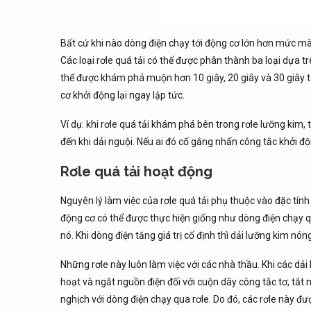
Bất cứ khi nào dòng điện chạy tới động cơ lớn hơn mức mà b
Các loại rơle quá tải có thể được phân thành ba loại dựa trê
thể được khám phá muộn hơn 10 giây, 20 giây và 30 giây 
cơ khởi động lại ngay lập tức.
Ví dụ: khi rơle quá tải khám phá bên trong rơle lưỡng kim
đến khi dải nguội. Nếu ai đó cố gắng nhấn công tắc khởi đ
Rơle quá tải hoạt động
Nguyên lý làm việc của rơle quá tải phụ thuộc vào đặc tính
động cơ có thể được thực hiện giống như dòng điện chạy 
nó. Khi dòng điện tăng giá trị cố định thì dải lưỡng kim nón
Những rơle này luôn làm việc với các nhà thầu. Khi các dải 
hoạt và ngắt nguồn điện đối với cuộn dây công tắc tơ, tắt n
nghịch với dòng điện chạy qua rơle. Do đó, các rơle này đượ