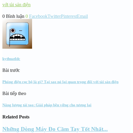
với tài sản điện
0 Bình luận
0
Facebook
Twitter
Pinterest
Email
kythuatldc
Bài trước
Phóng điện cục bộ là gì? Tại sao nó lại quan trọng đối với tài sản điện
Bài tiếp theo
Năng lượng tái tạo: Giải pháp bền vững cho tương lai
Related Posts
Những Dòng Máy Đo Cầm Tay Tốt Nhất...