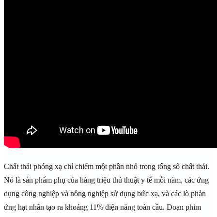
Chất thải phóng xạ chỉ chiếm một phần nhỏ trong tổng số chất thải.
Nó là sản phẩm phụ của hàng triệu thủ thuật y tế mỗi năm, các ứng
dụng công nghiệp và nông nghiệp sử dụng bức xạ, và các lò phản
ứng hạt nhân tạo ra khoảng 11% điện năng toàn cầu. Đoạn phim