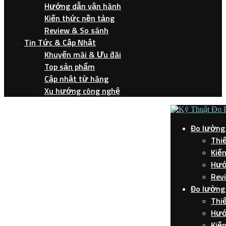
Hướng dẫn vận hành
Kiến thức nền tảng
Review & So sánh
Tin Tức & Cập Nhật
Khuyến mãi & Ưu đãi
Top sản phẩm
Cập nhật từ hãng
Xu hướng công nghệ
Đo lường
Thiế
Kiế
Hướ
Rev
Đo lường 
Thiế
Hướ
Kiến