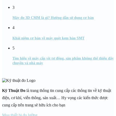
3
Máy đo 3D CMM là gì? Hướng dẫn sử dụng cơ bản
4
Khái niệm cơ bản về máy quét kem hàn SMT
5
Tìm hiểu về máy cấp vít tự động, sản phẩm không thể thiếu dây
chuyền và nhà máy
Kỹ Thuật Đo
là trang thông tin cung cấp các thông tin về kỹ thuật
điện, cơ khí, viễn thông, sản xuất… Hy vọng các kiến thức được
cung cấp trên trang sẽ hữu ích cho bạn
Mua thiết bị đo lường