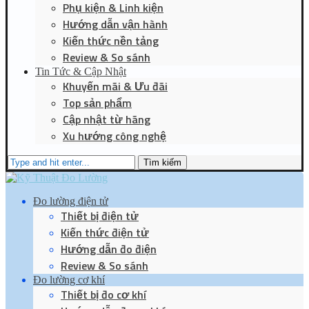
Phụ kiện & Linh kiện
Hướng dẫn vận hành
Kiến thức nền tảng
Review & So sánh
Tin Tức & Cập Nhật
Khuyến mãi & Ưu đãi
Top sản phẩm
Cập nhật từ hãng
Xu hướng công nghệ
Tìm kiếm
Đo lường điện tử
Thiết bị điện tử
Kiến thức điện tử
Hướng dẫn đo điện
Review & So sánh
Đo lường cơ khí
Thiết bị đo cơ khí