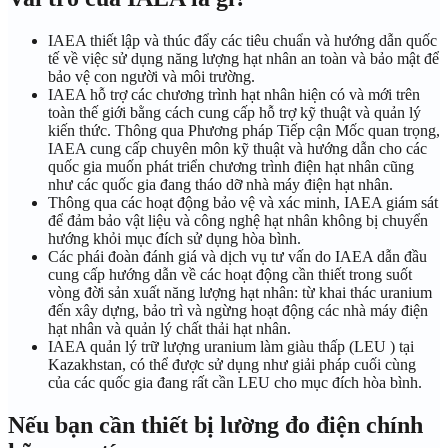
IAEA thiết lập và thúc đẩy
các tiêu chuẩn và hướng dẫn quốc
tế
về việc sử dụng năng lượng hạt nhân an toàn và bảo mật để
bảo vệ con người và môi trường.
IAEA hỗ trợ các chương trình hạt nhân hiện có và mới trên
toàn thế giới bằng cách cung cấp hỗ trợ kỹ thuật và quản lý
kiến ​​thức. Thông qua
Phương pháp Tiếp cận Mốc quan trọng
,
IAEA cung cấp chuyên môn kỹ thuật và hướng dẫn cho các
quốc gia muốn phát triển chương trình điện hạt nhân cũng
như các quốc gia đang tháo dỡ nhà máy điện hạt nhân.
Thông qua các hoạt động
bảo vệ và xác minh
, IAEA giám sát
để đảm bảo vật liệu và công nghệ hạt nhân không bị chuyển
hướng khỏi mục đích sử dụng hòa bình.
Các phái đoàn đánh giá và dịch vụ tư vấn
do IAEA dẫn đầu
cung cấp hướng dẫn về các hoạt động cần thiết trong suốt
vòng đời sản xuất năng lượng hạt nhân: từ khai thác uranium
đến xây dựng, bảo trì và ngừng hoạt động các nhà máy điện
hạt nhân và quản lý chất thải hạt nhân.
IAEA quản lý trữ lượng
uranium làm giàu thấp (LEU
) tại
Kazakhstan, có thể được sử dụng như giải pháp cuối cùng
của các quốc gia đang rất cần LEU cho mục đích hòa bình.
Nếu bạn cần thiết bị lường đo điện chính