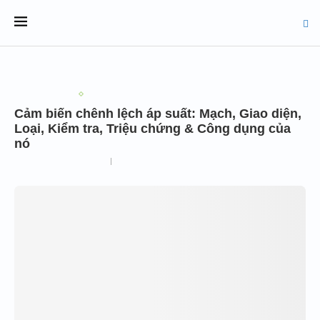
Đo lường điện tử
Thiết bị điện tử
Cảm biến chênh lệch áp suất: Mạch, Giao
diện, Loại, Kiểm tra, Triệu chứng & Công dụng
của nó
Viết bởi
Kythuatldc
20 Tháng 7, 2024