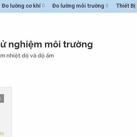
Đo lường cơ khí
Đo lường môi trường
Thiết B
hử nghiệm môi trường
ệm nhiệt độ và độ ẩm
 độ