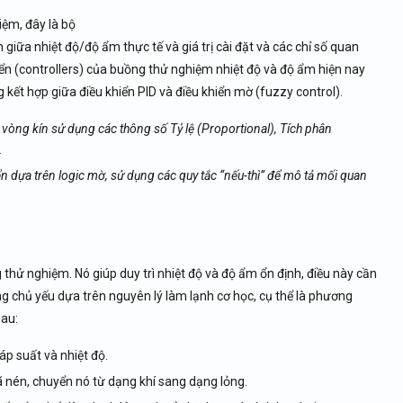
iệm, đây là bộ
 giữa nhiệt độ/độ ẩm thực tế và giá trị cài đặt và các chỉ số quan
ển (controllers) của buồng thử nghiệm nhiệt độ và độ ẩm hiện nay
 kết hợp giữa điều khiển PID và điều khiển mờ (fuzzy control).
òng kín sử dụng các thông số Tỷ lệ (Proportional), Tích phân
.
 dựa trên logic mờ, sử dụng các quy tắc “nếu-thì” để mô tả mối quan
 thử nghiệm. Nó giúp duy trì nhiệt độ và độ ẩm ổn định, điều này cần
g chủ yếu dựa trên nguyên lý làm lạnh cơ học, cụ thể là phương
au:
áp suất và nhiệt độ.
nén, chuyển nó từ dạng khí sang dạng lỏng.