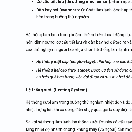
Cơ cấu tiết lưu (throttling mechanism):
Giảm áp suấ
Dàn bay hơi (evaporator):
Chất làm lạnh lỏng hấp t
bên trong buồng thử nghiệm.
Hệ thống làm lạnh trong buồng thử nghiệm hoạt động dựa
nén, dàn ngưng, cơ cấu tiết lưu và dàn bay hơi để tạo ra và
của thử nghiệm, người ta sẽ lựa chọn hệ thống làm lạnh m
Hệ thống một cấp (single-stage):
Phù hợp cho các thử
Hệ thống hai cấp (two-stage):
Được ưu tiên sử dụng cho
nó hiệu quả hơn trong việc đạt được và duy trì nhiệt độ
Hệ thống sưởi (Heating System)
Hệ thống sưởi ấm trong buồng thử nghiệm nhiệt độ và độ ẩ
nhiệt lượng lớn khi có dòng điện chạy qua, gọi là dây điện
So với hệ thống làm lạnh, hệ thống sưởi ấm này có cấu tạ
tăng nhiệt độ nhanh chóng, khung máy (vỏ ngoài) cần một