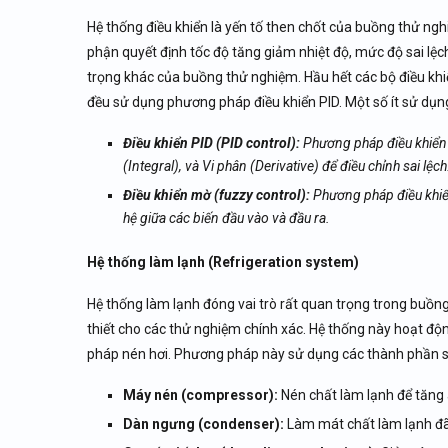
Hệ thống điều khiển là yến tố then chốt của buồng thử ngh
phận quyết định tốc độ tăng giảm nhiệt độ, mức độ sai lệch
trọng khác của buồng thử nghiệm. Hầu hết các bộ điều khi
đều sử dụng phương pháp điều khiển PID. Một số ít sử dụng
Điều khiển PID (PID control):
Phương pháp điều khiển v
(Integral), và Vi phân (Derivative) để điều chỉnh sai lệch
Điều khiển mờ (fuzzy control):
Phương pháp điều khiển
hệ giữa các biến đầu vào và đầu ra.
Hệ thống làm lạnh (Refrigeration system)
Hệ thống làm lạnh đóng vai trò rất quan trọng trong buồng
thiết cho các thử nghiệm chính xác. Hệ thống này hoạt độn
pháp nén hơi. Phương pháp này sử dụng các thành phần s
Máy nén (compressor):
Nén chất làm lạnh để tăng 
Dàn ngưng (condenser):
Làm mát chất làm lạnh đã 