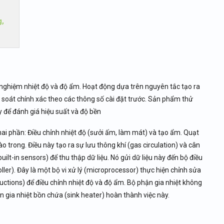
g,
nghiệm nhiệt độ và độ ẩm. Hoạt động dựa trên nguyên tắc tạo ra
 soát chính xác theo các thông số cài đặt trước. Sản phẩm thử
 để đánh giá hiệu suất và độ bền
i phần: Điều chỉnh nhiệt độ (sưởi ấm, làm mát) và tạo ẩm. Quạt
o trong. Điều này tạo ra sự lưu thông khí (gas circulation) và cân
ilt-in sensors) để thu thập dữ liệu. Nó gửi dữ liệu này đến bộ điều
ler). Đây là một bộ vi xử lý (microprocessor) thực hiện chỉnh sửa
structions) để điều chỉnh nhiệt độ và độ ẩm. Bộ phận gia nhiệt không
n gia nhiệt bồn chứa (sink heater) hoàn thành việc này.