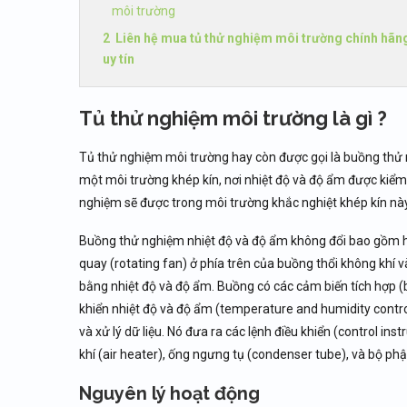
môi trường
Liên hệ mua tủ thử nghiệm môi trường chính hãn
uy tín
Tủ thử nghiệm môi trường là gì ?
Tủ thử nghiệm môi trường hay còn được gọi là buồng thử 
một môi trường khép kín, nơi nhiệt độ và độ ẩm được kiểm
nghiệm sẽ được trong môi trường khắc nghiệt khép kín này
Buồng thử nghiệm nhiệt độ và độ ẩm không đổi bao gồm ha
quay (rotating fan) ở phía trên của buồng thổi không khí và
bằng nhiệt độ và độ ẩm. Buồng có các cảm biến tích hợp (bu
khiển nhiệt độ và độ ẩm (temperature and humidity control
và xử lý dữ liệu. Nó đưa ra các lệnh điều khiển (control in
khí (air heater), ống ngưng tụ (condenser tube), và bộ phậ
Nguyên lý hoạt động