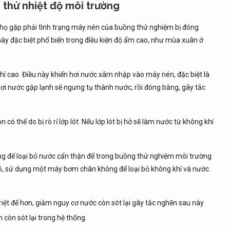
 thử nhiệt độ môi trường
 họ gặp phải tình trạng máy nén của buồng thử nghiệm bị đóng
này đặc biệt phổ biến trong điều kiện độ ẩm cao, như mùa xuân ở
í cao. Điều này khiến hơi nước xâm nhập vào máy nén, đặc biệt là
ơi nước gặp lạnh sẽ ngưng tụ thành nước, rồi đóng băng, gây tắc
 thể do bị rò rỉ lớp lót. Nếu lớp lót bị hở sẽ làm nước từ không khí
ông để loại bỏ nước cẩn thận để trong buồng thử nghiệm môi trường
ó, sử dụng một máy bơm chân không để loại bỏ không khí và nước.
iệt để hơn, giảm nguy cơ nước còn sót lại gây tắc nghẽn sau này.
còn sót lại trong hệ thống.