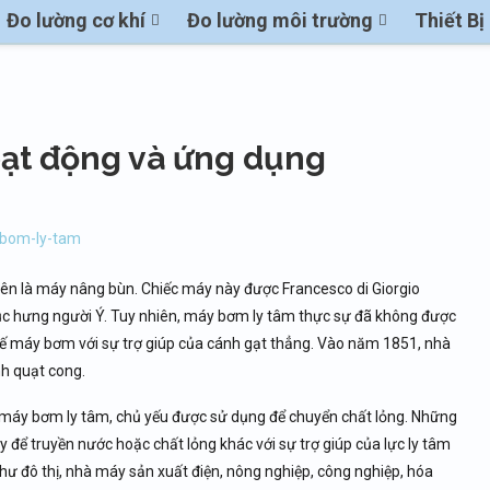
Đo lường cơ khí
Đo lường môi trường
Thiết B
oạt động và ứng dụng
tên là máy nâng bùn. Chiếc máy này được Francesco di Giorgio
hục hưng người Ý. Tuy nhiên, máy bơm ly tâm thực sự đã không được
t kế máy bơm với sự trợ giúp của cánh gạt thẳng. Vào năm 1851, nhà
nh quạt cong.
 máy bơm ly tâm, chủ yếu được sử dụng để chuyển chất lỏng. Những
để truyền nước hoặc chất lỏng khác với sự trợ giúp của lực ly tâm
hư đô thị, nhà máy sản xuất điện, nông nghiệp, công nghiệp, hóa