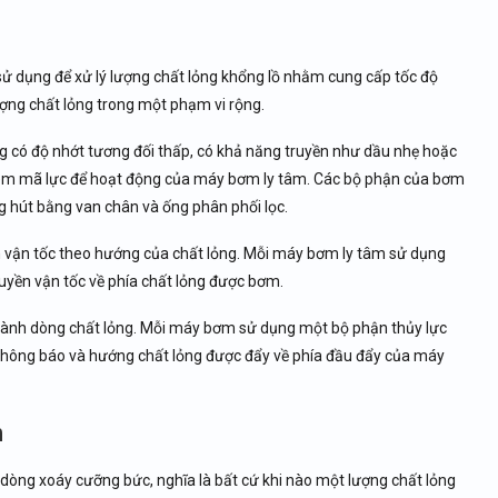
ử dụng để xử lý lượng chất lỏng khổng lồ nhằm cung cấp tốc độ
ợng chất lỏng trong một phạm vi rộng.
g có độ nhớt tương đối thấp, có khả năng truyền như dầu nhẹ hoặc
thêm mã lực để hoạt động của máy bơm ly tâm. Các bộ phận của bơm
g hút bằng van chân và ống phân phối lọc.
vận tốc theo hướng của chất lỏng. Mỗi máy bơm ly tâm sử dụng
uyền vận tốc về phía chất lỏng được bơm.
hành dòng chất lỏng. Mỗi máy bơm sử dụng một bộ phận thủy lực
c thông báo và hướng chất lỏng được đẩy về phía đầu đẩy của máy
m
dòng xoáy cưỡng bức, nghĩa là bất cứ khi nào một lượng chất lỏng