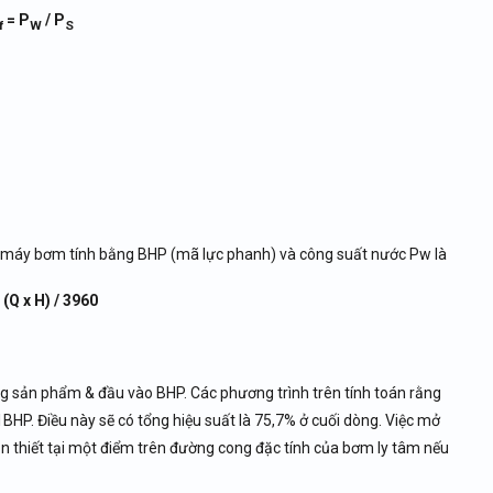
= P
/ P
f
W
S
ủa máy bơm tính bằng BHP (mã lực phanh) và công suất nước Pw là
 (Q x H) / 3960
ng sản phẩm & đầu vào BHP. Các phương trình trên tính toán rằng
HP. Điều này sẽ có tổng hiệu suất là 75,7% ở cuối dòng. Việc mở
n thiết tại một điểm trên đường cong đặc tính của bơm ly tâm nếu