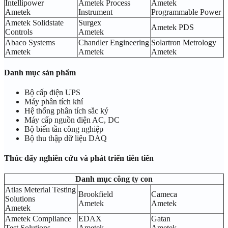
Intellipower
Ametek Process
Ametek
Ametek
Instrument
Programmable Power
Ametek Solidstate
Surgex
Ametek PDS
Controls
Ametek
Abaco Systems
Chandler Engineering
Solartron Metrology
Ametek
Ametek
Ametek
Danh mục sản phẩm
Bộ cấp điện UPS
Máy phân tích khí
Hệ thống phân tích sắc ký
Máy cấp nguồn điện AC, DC
Bộ biến tần công nghiệp
Bộ thu thập dữ liệu DAQ
Thúc đẩy nghiên cứu và phát triển tiên tiến
Danh mục công ty con
Atlas Meterial Testing
Brookfield
Cameca
Solutions
Ametek
Ametek
Ametek
Ametek Compliance
EDAX
Gatan
Test Solutions
Ametek
Ametek