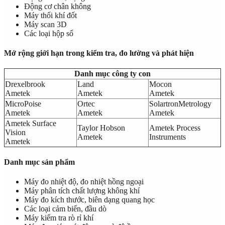
Động cơ chân không
Máy thổi khí đốt
Máy scan 3D
Các loại hộp số
Mở rộng giới hạn trong kiểm tra, đo lường và phát hiện
Danh mục công ty con
Drexelbrook
Land
Mocon
Ametek
Ametek
Ametek
MicroPoise
Ortec
SolartronMetrology
Ametek
Ametek
Ametek
Ametek Surface
Taylor Hobson
Ametek Process
Vision
Ametek
Instruments
Ametek
Danh mục sản phẩm
Máy đo nhiệt độ, đo nhiệt hồng ngoại
Máy phân tích chất lượng không khí
Máy đo kích thước, biên dạng quang học
Các loại cảm biến, đầu dò
Máy kiểm tra rò rỉ khí