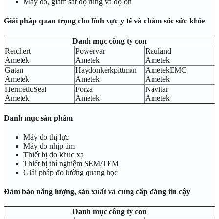
Máy đo, giám sát độ rung và độ ồn
Giải pháp quan trọng cho lĩnh vực y tế và chăm sóc sức khỏe
Danh mục công ty con
Reichert
Powervar
Rauland
Ametek
Ametek
Ametek
Gatan
Haydonkerkpittman
AmetekEMC
Ametek
Ametek
Ametek
HermeticSeal
Forza
Navitar
Ametek
Ametek
Ametek
Danh mục sản phẩm
Máy đo thị lực
Máy đo nhịp tim
Thiết bị đo khúc xạ
Thiết bị thí nghiệm SEM/TEM
Giải pháp đo lường quang học
Đảm bảo năng lượng, sản xuất và cung cấp đáng tin cậy
Danh mục công ty con