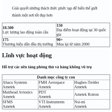
Giải quyết những thách thức phức tạp để biến thế giới
thành một nơi tốt đẹp hơn
150
18.500
Địa điểm hoạt động tại 30 quốc
Lực lượng lao động toàn cầu
gia
175
90+
Thương hiệu dẫn đầu thị trường
Mua lại từ năm 2000
Lĩnh vực hoạt động
Hỗ trợ các nền tảng phòng thủ và hàng không vũ trụ
Danh mục công ty con
Abaco Systems
FMH Aerospace
Hughes-Treitler
Ametek
Ametek
Ametek
Muirhead Avionics
PDT
Ametek Rotron
Ametek
Ametek
SFMS
VTI Instruments
Nsi-mi
Ametek
Ametek
Ametek