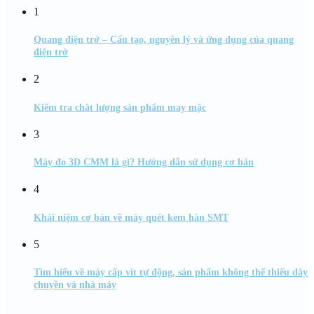
1
Quang điện trở – Cấu tạo, nguyên lý và ứng dụng của quang
điện trở
2
Kiểm tra chât lượng sản phẩm may mặc
3
Máy đo 3D CMM là gì? Hướng dẫn sử dụng cơ bản
4
Khái niệm cơ bản về máy quét kem hàn SMT
5
Tìm hiểu về máy cấp vít tự động, sản phẩm không thể thiếu dây
chuyền và nhà máy