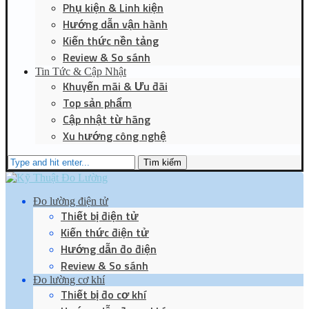
Phụ kiện & Linh kiện
Hướng dẫn vận hành
Kiến thức nền tảng
Review & So sánh
Tin Tức & Cập Nhật
Khuyến mãi & Ưu đãi
Top sản phẩm
Cập nhật từ hãng
Xu hướng công nghệ
Tìm kiếm
Đo lường điện tử
Thiết bị điện tử
Kiến thức điện tử
Hướng dẫn đo điện
Review & So sánh
Đo lường cơ khí
Thiết bị đo cơ khí