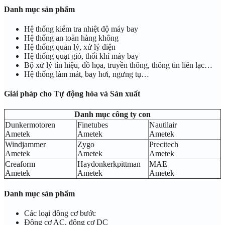
Danh mục sản phẩm
Hệ thống kiểm tra nhiệt độ máy bay
Hệ thống an toàn hàng không
Hệ thống quản lý, xử lý điện
Hệ thống quạt gió, thổi khí máy bay
Bộ xử lý tín hiệu, đồ họa, truyền thông, thông tin liên lạc…
Hệ thống làm mát, bay hơi, ngưng tụ…
Giải pháp cho Tự động hóa và Sản xuất
Danh mục công ty con
Dunkermotoren
Finetubes
Nautilair
Ametek
Ametek
Ametek
Windjammer
Zygo
Precitech
Ametek
Ametek
Ametek
Creaform
Haydonkerkpittman
MAE
Ametek
Ametek
Ametek
Danh mục sản phẩm
Các loại đông cơ bước
Động cơ AC, động cơ DC