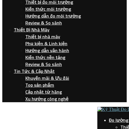
Thiết bị đo môi trường
Kiến thức môi trường
Hướng dẫn đo môi trường
Review & So sánh
Thiết Bị Nhà Máy
Thiết bị nhà máy
Phụ kiện & Linh kiện
Hướng dẫn vận hành
Kiến thức nền tảng
Review & So sánh
Tin Tức & Cập Nhật
Khuyến mãi & Ưu đãi
Top sản phẩm
Cập nhật từ hãng
Xu hướng công nghệ
Đo lường
Thiế