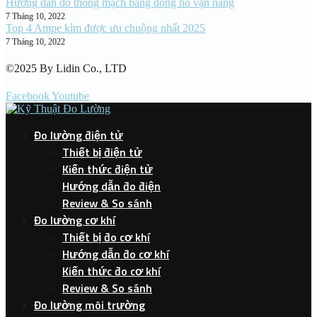
Hướng dẫn đo thông mạch bằng đồng hồ vạn năng
7 Tháng 10, 2022
Top 4 Ampe kìm được ưu chuộng nhất 2025
7 Tháng 10, 2022
©2025 By Lidin Co., LTD
Facebook
Youtube
Đo lường điện tử
Thiết bị điện tử
Kiến thức điện tử
Hướng dẫn đo điện
Review & So sánh
Đo lường cơ khí
Thiết bị đo cơ khí
Hướng dẫn đo cơ khí
Kiến thức đo cơ khí
Review & So sánh
Đo lường môi trường