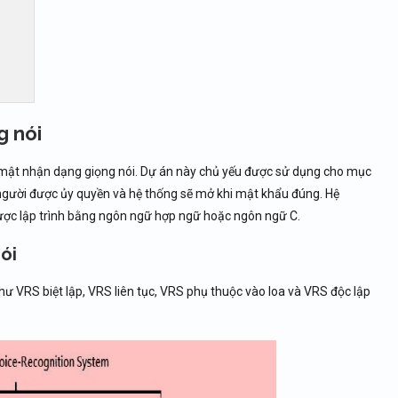
g nói
o mật nhận dạng giọng nói. Dự án này chủ yếu được sử dụng cho mục
 người được ủy quyền và hệ thống sẽ mở khi mật khẩu đúng. Hệ
 được lập trình bằng ngôn ngữ hợp ngữ hoặc ngôn ngữ C.
ói
ư VRS biệt lập, VRS liên tục, VRS phụ thuộc vào loa và VRS độc lập