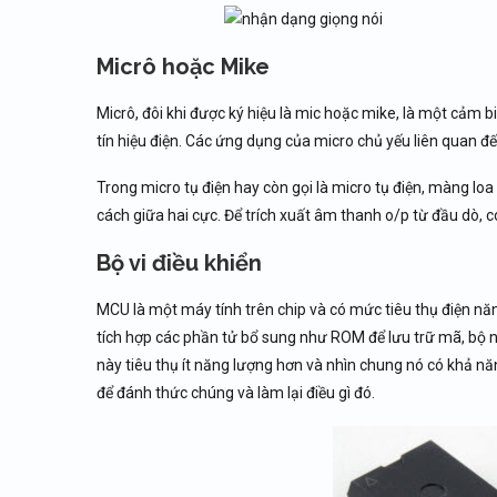
Micrô hoặc Mike
Micrô, đôi khi được ký hiệu là mic hoặc mike, là một cảm
tín hiệu điện. Các ứng dụng của micro chủ yếu liên quan đế
Trong micro tụ điện hay còn gọi là micro tụ điện, màng loa
cách giữa hai cực. Để trích xuất âm thanh o/p từ đầu dò, 
Bộ vi điều khiển
MCU là một máy tính trên chip và có mức tiêu thụ điện năn
tích hợp các phần tử bổ sung như ROM để lưu trữ mã, bộ nhớ
này tiêu thụ ít năng lượng hơn và nhìn chung nó có khả nă
để đánh thức chúng và làm lại điều gì đó.