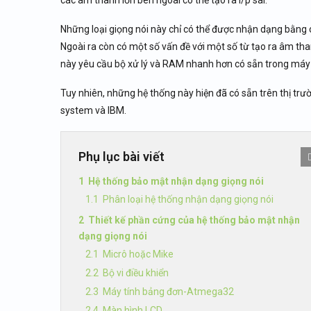
các âm thanh lớn bên ngoài có thể tạo ra i/p sai.
Những loại giọng nói này chỉ có thể được nhận dạng bằng 
Ngoài ra còn có một số vấn đề với một số từ tạo ra âm th
này yêu cầu bộ xử lý và RAM nhanh hơn có sẵn trong máy 
Tuy nhiên, những hệ thống này hiện đã có sẵn trên thị tr
system và IBM.
Phụ lục bài viết
Hệ thống bảo mật nhận dạng giọng nói
Phân loại hệ thống nhận dạng giọng nói
Thiết kế phần cứng của hệ thống bảo mật nhận
dạng giọng nói
Micrô hoặc Mike
Bộ vi điều khiển
Máy tính bảng đơn-Atmega32
Màn hình LCD