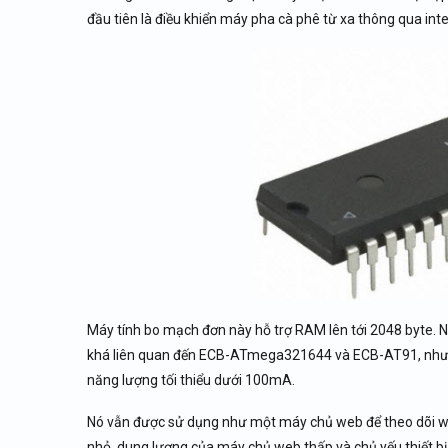
đầu tiên là điều khiển máy pha cà phê từ xa thông qua inte
Máy tính bo mạch đơn này hỗ trợ RAM lên tới 2048 byte. 
khá liên quan đến ECB-ATmega321644 và ECB-AT91, nhưng 
năng lượng tối thiểu dưới 100mA.
Nó vẫn được sử dụng như một máy chủ web để theo dõi web
nhỏ, dung lượng của máy chủ web thấp và chủ yếu thiết b