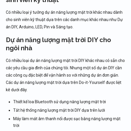
điều khiển cường độ tự động
Bảng điều khiển năng lượng mặt trời theo dõi mặt
Có nhiều loại ý tưởng dự án năng lượng mặt trời khác nhau dành
trời
cho sinh viên kỹ thuật dựa trên các danh mục khác nhau như Dự
Bộ điều khiển sạc năng lượng mặt trời
án DIY, Arduino, LED, Pin và Sáng tạo.
Hệ thống tưới tự động chạy bằng năng lượng mặt
Dự án năng lượng mặt trời DIY cho
trời
ngôi nhà
Hệ thống đo năng lượng mặt trời
Dự án năng lượng tái tạo cho sinh viên kỹ thuật
Có nhiều loại dự án năng lượng mặt trời DIY khác nhau có sẵn cho
điện
các yêu cầu gia đình của chúng tôi. Nhưng một số dự án DIY cần
Thiết kế hệ thống theo dõi năng lượng mặt trời
các công cụ đặc biệt để vận hành so với những dự án đơn giản.
Thiết kế hệ thống máy bơm nước sử dụng năng
Các dự án năng lượng mặt trời dựa trên Do-it-Yourself được liệt
lượng mặt trời
kê dưới đây.
Gạt nước tự động vận hành nhờ mưa và năng
lượng mặt trời
Thiết kế loa Bluetooth sử dụng năng lượng mặt trời
Thiết kế xe đạp điện vận hành bằng năng lượng
Tắt hệ thống năng lượng mặt trời DIY dựa trên lưới
mặt trời
Máy làm mát âm thanh nổi được sạc bằng năng lượng mặt
Thiết kế đèn ngủ sử dụng năng lượng mặt trời
trời
Hệ thống chiếu sáng bệ được cấp nguồn bằng