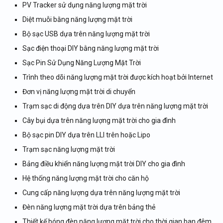
PV Tracker sử dụng năng lượng mặt trời
năng lượng mặt trời
Diệt muỗi bằng năng lượng mặt trời
Động cơ hơi nước chạy bằng năng lượng mặt trời
Bộ sạc USB dựa trên năng lượng mặt trời
Tìm đường đi của phương tiện sử dụng năng
Sạc điện thoại DIY bằng năng lượng mặt trời
lượng mặt trời
Sạc Pin Sử Dụng Năng Lượng Mặt Trời
Điều khiển nồi hơi công nghiệp
Robot đa năng chạy bằng năng lượng mặt trời
Trình theo dõi năng lượng mặt trời được kích hoạt bởi Internet
Hệ thống làm mát bằng năng lượng mặt trời đã
Đơn vị năng lượng mặt trời di chuyển
qua sử dụng UAE
Trạm sạc di động dựa trên DIY dựa trên năng lượng mặt trời
Thiết kế cổng vận hành và sử dụng năng lượng
Cây bụi dựa trên năng lượng mặt trời cho gia đình
mặt trời
Bộ sạc pin DIY dựa trên LLI trên hoặc Lipo
Theo dõi bức xạ mặt trời để có được năng lượng
Trạm sạc năng lượng mặt trời
mặt trời cao nhất
Bảng điều khiển năng lượng mặt trời DIY cho gia đình
Thiết kế hệ thống PV dựa trên pin mặt trời Nano
Thiết kế hệ thống nhúng loại bỏ bụi trên tấm pin
Hệ thống năng lượng mặt trời cho căn hộ
năng lượng mặt trời
Cung cấp năng lượng dựa trên năng lượng mặt trời
Ngăn ngừa xói mòn đất thông qua phương pháp
Đèn năng lượng mặt trời dựa trên bảng thẻ
xử lý thực vật bền vững
Thiết kế bóng đèn năng lượng mặt trời cho thời gian ban đêm