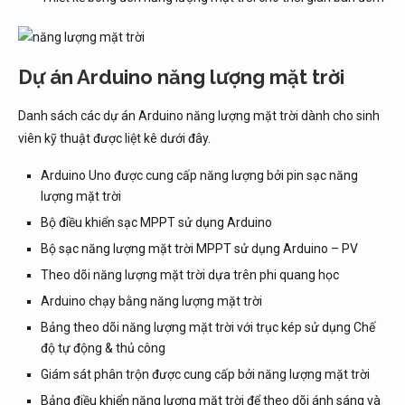
Sản xuất nước ngọt từ biển dựa trên năng lượng
mặt trời
Điện khí hóa làng xã bằng năng lượng mặt trời
Dự án Arduino năng lượng mặt trời
Túi năng lượng mặt trời
Lò năng lượng mặt trời parabol
Danh sách các dự án Arduino năng lượng mặt trời dành cho sinh
Máy cắt cỏ sử dụng năng lượng mặt trời
viên kỹ thuật được liệt kê dưới đây.
Hệ thống gọi điện linh hoạt sử dụng GSM dành
cho công nhân khai thác than
Arduino Uno được cung cấp năng lượng bởi pin sạc năng
lượng mặt trời
Hàng rào điện sử dụng trong nông nghiệp nông
thôn dựa trên năng lượng mặt trời
Bộ điều khiển sạc MPPT sử dụng Arduino
Động cơ năng lượng mặt trời với mạch chùm tia
Bộ sạc năng lượng mặt trời MPPT sử dụng Arduino – PV
Đài phát thanh di động chạy bằng năng lượng
Theo dõi năng lượng mặt trời dựa trên phi quang học
mặt trời
Arduino chạy bằng năng lượng mặt trời
Thêm một số ý tưởng dự án năng lượng mặt trời
Bảng theo dõi năng lượng mặt trời với trục kép sử dụng Chế
Nếu bạn cần thiết bị đo điện chính hãng, uy tín
độ tự động & thủ công
Giám sát phân trộn được cung cấp bởi năng lượng mặt trời
Bảng điều khiển năng lượng mặt trời để theo dõi ánh sáng và